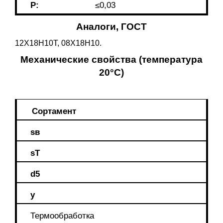
P:
≤0,03
Аналоги, ГОСТ
12Х18Н10Т, 08Х18Н10.
Механические свойства (температура
20°С)
Сортамент
sв
sT
d5
y
Термообработка