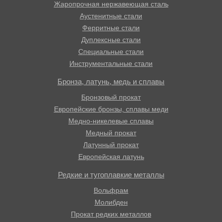
Жаропрочная нержавеющая сталь
Аустенитные стали
Ферритные стали
Дуплексные стали
Специальные стали
Инструментальные стали
Бронза, латунь, медь и сплавы
Бронзовый прокат
Европейские бронзы, сплавы меди
Медно-никелевые сплавы
Медный прокат
Латунный прокат
Европейская латунь
Редкие и тугоплавкие металлы
Вольфрам
Молибден
Прокат редких металлов