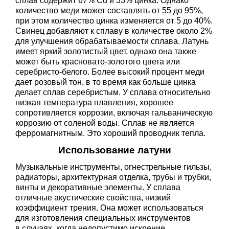
сплав содержит 67% Cu и 33% цинка. Однако
количество меди может составлять от 55 до 95%,
при этом количество цинка изменяется от 5 до 40%.
Свинец добавляют к сплаву в количестве около 2%
для улучшения обрабатываемости сплава. Латунь
имеет яркий золотистый цвет, однако она также
может быть красновато-золотого цвета или
серебристо-белого. Более высокий процент меди
дает розовый тон, в то время как больше цинка
делает сплав серебристым. У сплава относительно
низкая температура плавления, хорошее
сопротивляется коррозии, включая гальваническую
коррозию от соленой воды. Сплав не является
ферромагнитным. Это хороший проводник тепла.
Использование латуни
Музыкальные инструменты, огнестрельные гильзы,
радиаторы, архитектурная отделка, трубы и трубки,
винты и декоративные элементы. У сплава
отличные акустические свойства, низкий
коэффициент трения. Она может использоваться
для изготовления специальных инструментов
в случаях, когда недопустимо искрение.