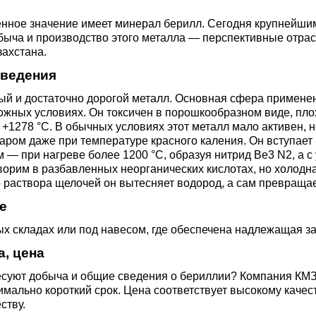
ющая
4С2
ные стали
20Х23Н18
Втулка из бронзы
я проволока
Алюминиевая бронза
Медно-никелевые сплав
ное значение имеет минерал берилл. Сегодня крупнейши
быча и производство этого металла — перспективные отрас
захстана.
0С2
4М3
е стали
12Х25Н16Г7АР
Бронзовая
жавеющий
проволока
Этилированная оловянн
Куниаль МНА13-3
Медный прокат
ведения
бронза
дый и достаточно дорогой металл. Основная сфера примене
М3, 316L
ые стали
ожных условиях. Он токсичен в порошкообразном виде, пло
щая лента
Бронзовый круг
Манганин МНМц3-12
Медная труба
Латунный прокат
+1278 °C. В обычных условиях этот металл мало активен, не
Марганцовая бронза
ром даже при температуре красного каления. Он вступает
ДТ
8Х17
32101
ные стали
 — при нагреве более 1200 °C, образуя нитрид Be3 N2, а с 
ющий лист
Лента ,фольга
Мельхиор МНЖМц 30-1-
Медная
Латунная труба
Европейская латунь
ворим в разбавленных неорганических кислотах, но холодна
 раствора щелочей он вытесняет водород, а сам превращае
Фосфорная бронза
1, МН19
проволока
,
Ж1
32304
0М2Т
нтальные стали
е
ющий
Бронзовый лист
Латунная
Silicon Brasses
х складах или под навесом, где обеспечена надлежащая за
нник
Кремниевая бронза
МНЖ5-1
Медный круг
проволока
82441
М2
жущая сталь
а, цена
Х18Н10Т
Бронзовый
Tin Brasses
суют добыча и общие сведения о бериллии? Компания КМЗ 
щий уголок
шестигранник
Оловянная бронза
МНЖКТ5-1-0.2-0.2
Лента, фольга
Латунный круг
имально короткий срок. Цена соответствует высокому каче
i 420
32205
АМ3
Р6М5
ству.