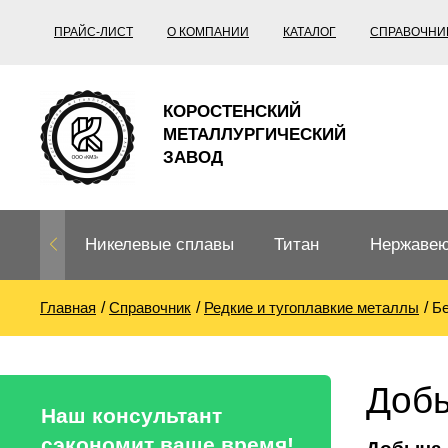
ПРАЙС-ЛИСТ
О КОМПАНИИ
КАТАЛОГ
СПРАВОЧНИ
КОРОСТЕНСКИЙ
МЕТАЛЛУРГИЧЕСКИЙ
ЗАВОД
Никелевые сплавы
Титан
Нержавею
Главная
Справочник
Редкие и тугоплавкие металлы
Б
Нихром, фехраль,
Титановый
Нержавею
термопары
прокат
Труба не
Жаропроч
Добы
Нихром
Прецизионные
Титановая
Титан
Наш консультант
сплавы
труба
согласно
сэкономит ваше время!