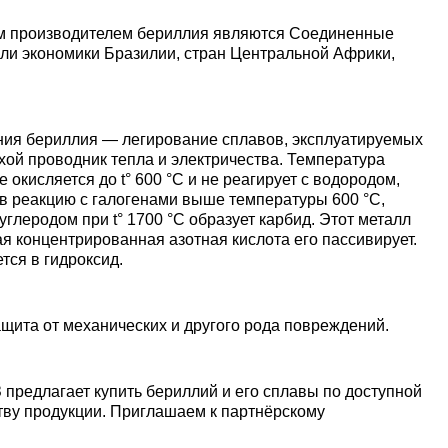
Ванадий
Редкие металлы
Гафний
ы
Электрод ЭВЛ,
Молибденовая
м производителем бериллия являются Соединенные
ЭВИ, ВА
проволока,
Алюмини
Дюралев
Европей
ли экономики Бразилии, стран Центральной Африки,
нить
проволок
алюмини
Индий
Бериллий
Лантоиды
Кобальт
ая
Вольфрамовые
Дюралев
ния бериллия — легирование сплавов, эксплуатируемых
электроды
Молибденовый
Алюмини
проволок
Сплав 10
Баббиты
Магний
Гадолиний
Гольмий
Ниобий
хой проводник тепла и электричества. Температура
пруток, круг
круг
 окисляется до t° 600 °C и не реагирует с водородом,
 в реакцию с галогенами выше температуры 600 °C,
Карбид
Дюралев
Сплав 20
Баббит
Припой
Рений
Галлий
Диспрозий
Тантал ТВЧ
углеродом при t° 1700 °C образует карбид. Этот металл
Молибденовая
Лента, ф
Б83
я концентрированная азотная кислота его пассивирует.
тся в гидроксид.
лента, фольга
Вольфрамовая
Дюралев
Сплав 20
Припой 
Олово
Цирконий
Германий
Европий
проволока, нить
Алюмин
Баббит
щита от механических и другого рода повреждений.
Молибденовый
лист
Б86
лист
Дюралев
Сплав 30
Оловянн
Высокоч
Свинец
Иттрий
Иттербий
Вольфрамовый
припой
олово
предлагает купить бериллий и его сплавы по доступной
пруток, круг
Алюмин
Баббит
ОВЧ000
ству продукции. Приглашаем к партнёрскому
Изделия из
уголок
Б88
Дюралев
Сплав 50
Свинцов
Литий
Лантан
молибдена