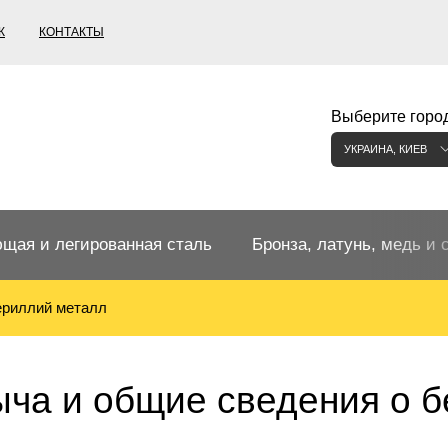
К
КОНТАКТЫ
Выберите город
УКРАИНА, КИЕВ
щая и легированная сталь
Бронза, латунь, медь и 
ериллий металл
щий прокат
Бронзовый прокат
ржавеющая
ная нержавеющая сталь
Бронзовая труба
Европейские бронзы, сп
ча и общие сведения о 
меди