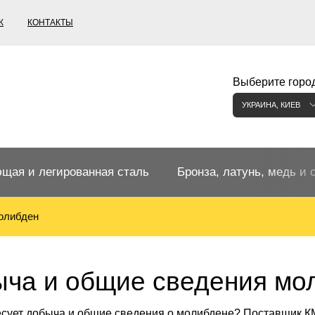
К
КОНТАКТЫ
Выберите город
УКРАИНА, КИЕВ
щая и легированная сталь
Бронза, латунь, медь и 
олибден
щий прокат
Бронзовый прокат
ржавеющая
ная нержавеющая сталь
Бронзовая труба
Европейские бронзы, сп
ча и общие сведения мо
меди
есует добыча и общие сведения о молибдене? Поставщик К