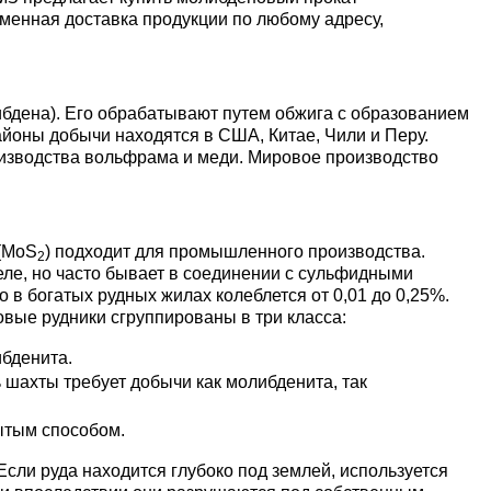
Ванадий
Редкие металлы
Гафний
менная доставка продукции по любому адресу,
ы
Электрод ЭВЛ,
Молибденовая
ЭВИ, ВА
проволока,
Алюмини
Дюралев
Европей
нить
проволок
алюмини
Индий
Бериллий
Лантоиды
Кобальт
ая
бдена). Его обрабатывают путем обжига с образованием
Вольфрамовые
Дюралев
йоны добычи находятся в США, Китае, Чили и Перу.
оизводства вольфрама и меди. Мировое производство
электроды
Молибденовый
Алюмини
проволок
Сплав 10
Баббиты
Магний
Гадолиний
Гольмий
Ниобий
пруток, круг
круг
Карбид
Дюралев
Сплав 20
Баббит
Припой
Рений
Галлий
Диспрозий
Тантал ТВЧ
 (MoS
) подходит для промышленного производства.
2
Молибденовая
Лента, ф
Б83
еле, но часто бывает в соединении с сульфидными
лента, фольга
в богатых рудных жилах колеблется от 0,01 до 0,25%.
Вольфрамовая
Дюралев
Сплав 20
Припой 
Олово
Цирконий
Германий
Европий
вые рудники сгруппированы в три класса:
проволока, нить
Алюмин
Баббит
бденита.
Молибденовый
лист
Б86
шахты требует добычи как молибденита, так
лист
Дюралев
Сплав 30
Оловянн
Высокоч
Свинец
Иттрий
Иттербий
Вольфрамовый
припой
олово
рытым способом.
пруток, круг
Алюмин
Баббит
ОВЧ000
Изделия из
уголок
Б88
Дюралев
Сплав 50
Свинцов
Литий
Лантан
сли руда находится глубоко под землей, используется
молибдена