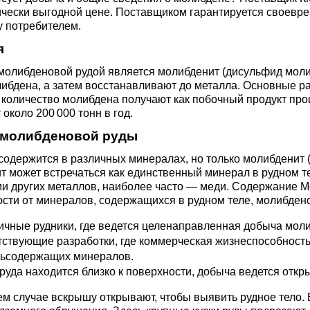
ющая
4С2
ные стали
20Х23Н18
Втулка из бронзы
чески выгодной цене. Поставщиком гарантируется своевре
я проволока
Алюминиевая бронза
Медно-никелевые сплав
у потребителем.
я
0С2
4М3
е стали
12Х25Н16Г7АР
Бронзовая
жавеющий
проволока
Этилированная оловянн
Куниаль МНА13-3
Медный прокат
молибденовой рудой является молибденит (дисульфид моли
бронза
ибдена, а затем восстанавливают до металла. Основные ра
 количество молибдена получают как побочный продукт пр
М3, 316L
ые стали
 около 200 000 тонн в год.
щая лента
Бронзовый круг
Манганин МНМц3-12
Медная труба
Латунный прокат
Марганцовая бронза
молибденовой руды
ДТ
8Х17
32101
ные стали
содержится в различных минералах, но только молибденит
ющий лист
Лента ,фольга
Мельхиор МНЖМц 30-1-
Медная
Латунная труба
Европейская латунь
 может встречаться как единственный минерал в рудном т
Фосфорная бронза
1, МН19
проволока
 других металлов, наиболее часто — меди. Содержание Мо 
,
Ж1
32304
0М2Т
нтальные стали
сти от минералов, содержащихся в рудном теле, молибдено
ющий
Бронзовый лист
Латунная
Silicon Brasses
чные рудники, где ведется целенаправленная добыча моли
нник
Кремниевая бронза
МНЖ5-1
Медный круг
проволока
ствующие разработки, где коммерческая жизнеспособность 
82441
М2
жущая сталь
дьсодержащих минералов.
Х18Н10Т
Бронзовый
Tin Brasses
руда находится близко к поверхности, добыча ведется отк
щий уголок
шестигранник
Оловянная бронза
МНЖКТ5-1-0.2-0.2
Лента, фольга
Латунный круг
i 420
32205
АМ3
Р6М5
м случае вскрышу открывают, чтобы выявить рудное тело. Е