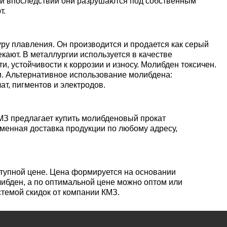
уголок
Припои
лист
, и впоследствии они разрушаются под собственным
т.
Вольфрамовая
сурьмян
О1, О2 о
лента, фольга
Алюмин
Баббит
Сплав 50
Селен
Лютеций
Медно-
квадрат
Б16
Квадрат
Лента,
у плавления. Он производится и продается как серый
молибденовые
дюралев
Серебря
ПОС-90
фольга
ают. В металлургии используется в качестве
псевдосплавы
Вольфрамовый
припой
Сплав 50
Люминофоры
Неодим
, устойчивости к коррозии и износу. Молибден токсичен.
лист
Алюмин
. Альтернативное использование молибдена:
швеллер
Шестигр
ПОССу 6
т, пигментов и электродов.
дюралев
Припой h
Сплав 57
Скандий
Празеодим
Изделия из
вольфрама
Алюмин
ПОССу 3
МЗ предлагает купить молибденовый прокат
tanium
менная доставка продукции по любому адресу,
шестигра
Дюралев
Сплав 60
Самарий
швеллер
Сплав Вуда
ПОССу 8
АД1
r
Сплав 60
Тербий
ступной цене. Цена формируется на основании
Д1Т
либден, а по оптимальной цене можно оптом или
Сплав Розе
ПОССу 4
стемой скидок от компании КМЗ.
АК4, АК4
Сплав 60
Тулий
Д16Т
Твердосплавные
ПОССу 4