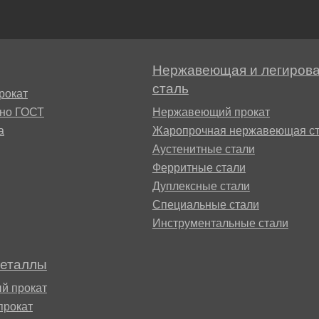
М3
я ножей
БрАМц9-2
ЛО62-1
95Х18
Нержавеющая и легиров
0М15
БрОФ6.5-0.15
Латунь Л63
сталь
рокат
сно ГОСТ
Нержавеющий прокат
М2Т
90Х18МФ
Б,
БрАЖН10-4-4
Латунь Л96
а
Жаропрочная нержавеющая ст
Н10Б
Аустенитные стали
Б
Ферритные стали
БрБНТ 1.9
Дуплексные стали
Специальные стали
3Т3МР
Инструментальные стали
БрАЖ9-4
металлы
Н4Т
БрНБТ
й прокат
прокат
В2МФ