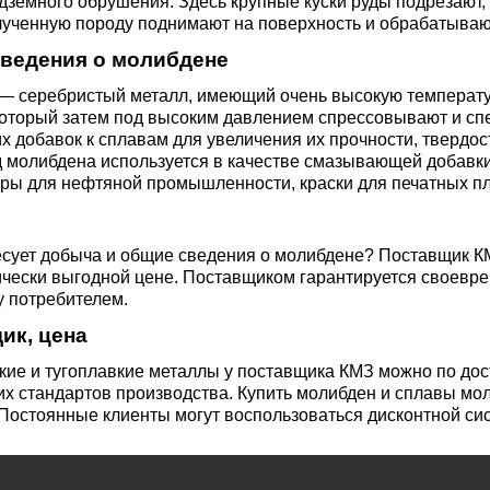
3М2Т
Leaded Brasses
дземного обрушения. Здесь крупные куски руды подрезают
лученную породу поднимают на поверхность и обрабатываю
ющий
Литье из бронзы
Beryllium Copper С17200
Монель 400®,
Медный лист
Лента, фольга
МНЖМц28-2.5-1.5
32760
БФ
Р9
ведения о молибдене
Т,
Red brass
— серебристый металл, имеющий очень высокую температур
Втулка из бронзы
Cadmium Copper
Медный
Лист, плита
оторый затем под высоким давлением спрессовывают и спек
Монель 405®, Сплав 405
шестигранник
32750
я сталь
 добавок к сплавам для увеличения их прочности, твердости
Semi-red brass
 молибдена используется в качестве смазывающей добавки
ющая
БрБ2
Chromium Copper
Латунный
ры для нефтяной промышленности, краски для печатных пла
я
бериллиевая
Монель 500®, Сплав 500
М1 медь
шестигранник
 ЭИ645
, ЭП53
Н5
С
а
бронза
есует добыча и общие сведения о молибдене? Поставщик К
Copper Tin
Copper Ti
чески выгодной цене. Поставщиком гарантируется своевре
Нейзильбер МНЦ15-20
М2 медь
Квадрат из
6АГ6Ф
С
5Х2МНФ
у потребителем.
5АМ6
БрКМц3-1
латуни
ик, цена
ПАНЧ-11
М3 медь
Nickel silve
Д2Т
Д
кие и тугоплавкие металлы у поставщика КМЗ можно по до
7Т
БрХ, БрХ1
ЛС59-1
х стандартов производства. Купить молибден и сплавы мо
 Постоянные клиенты могут воспользоваться дисконтной си
5М3Т
МА
, 04х19н9
БрХЦр, БрХЦрТ
ЛОК59-1-0,3