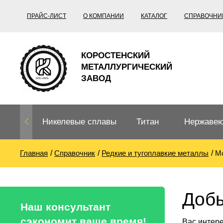
ПРАЙС-ЛИСТ
О КОМПАНИИ
КАТАЛОГ
СПРАВОЧНИ
КОРОСТЕНСКИЙ
МЕТАЛЛУРГИЧЕСКИЙ
ЗАВОД
Никелевые сплавы
Титан
Нержавею
Главная
Справочник
Редкие и тугоплавкие металлы
М
Нихром, фехраль,
Титановый
Нержавею
термопары
прокат
Труба не
Жаропроч
Добы
Нихром
Прецизионные
Титановая
Титан
Наш консультант
сплавы
труба
согласно
сэкономит ваше время!
Вас интер