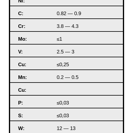
Ni:
C:
0.82 — 0.9
Cr:
3.8 — 4.3
Mo:
≤1
V:
2.5 — 3
Cu:
≤0,25
Mn:
0.2 — 0.5
Cu:
P:
≤0,03
S
:
≤0,03
W:
12 — 13