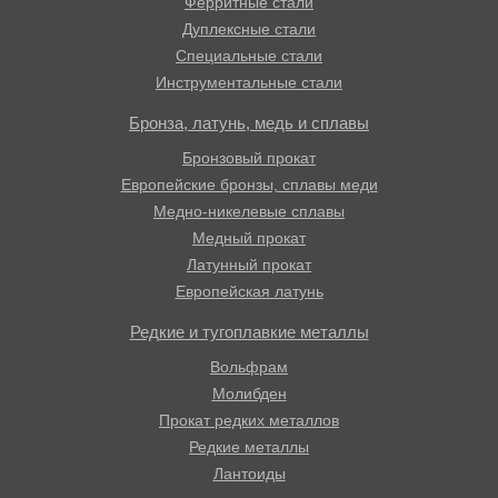
Ферритные стали
Дуплексные стали
Специальные стали
Инструментальные стали
Бронза, латунь, медь и сплавы
Бронзовый прокат
Европейские бронзы, сплавы меди
Медно-никелевые сплавы
Медный прокат
Латунный прокат
Европейская латунь
Редкие и тугоплавкие металлы
Вольфрам
Молибден
Прокат редких металлов
Редкие металлы
Лантоиды