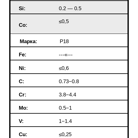
Si:
0.2 — 0.5
≤0,5
Co:
Марка:
Р18
Fe:
---«---
Ni:
≤0,6
C:
0.73−0.8
Cr:
3.8−4.4
Mo:
0.5−1
V:
1−1.4
Cu:
≤0,25