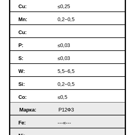
Cu:
≤0,25
Mn:
0,2−0,5
Cu:
P:
≤0,03
S
:
≤0,03
W:
5,5−6,5
Si:
0,2−0,5
Co:
≤0,5
Марка:
Р12Ф3
Fe:
---«---