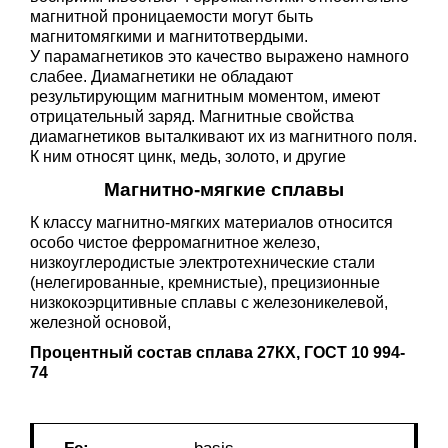
магнитной проницаемости могут быть
магнитомягкими и магнитотвердыми.
У парамагнетиков это качество выражено намного
слабее. Диамагнетики не обладают
результирующим магнитным моментом, имеют
отрицательный заряд. Магнитные свойства
диамагнетиков выталкивают их из магнитного поля.
К ним относят цинк, медь, золото, и другие
Магнитно-мягкие сплавы
К классу магнитно-мягких материалов относится
особо чистое ферромагнитное железо,
низкоуглеродистые электротехнические стали
(нелегированные, кремнистые), прецизионные
низкокоэрцитивные сплавы с железоникелевой,
железной основой,
Процентный
состав сплава 27КХ,
ГОСТ 10
994-
74