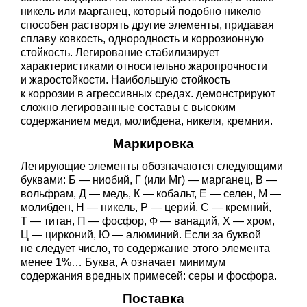
никель или марганец, который подобно никелю
способен растворять другие элементы, придавая
сплаву ковкость, однородность и коррозионную
стойкость. Легирование стабилизирует
характеристиками относительно жаропрочности
и жаростойкости. Наибольшую стойкость
к коррозии в агрессивных средах. демонстрируют
сложно легированные составы с высоким
содержанием меди, молибдена, никеля, кремния.
Маркировка
Легирующие элементы обозначаются следующими
буквами: Б — ниобий, Г (или Мг) — марганец, В —
вольфрам, Д — медь, К — кобальт, Е — селен, М —
молибден, Н — никель, Р — церий, С — кремний,
Т — титан, П — фосфор, Ф — ванадий, Х — хром,
Ц — цирконий, Ю — алюминий. Если за буквой
не следует число, то содержание этого элемента
менее 1%… Буква, А означает минимум
содержания вредных примесей: серы и фосфора.
Поставка