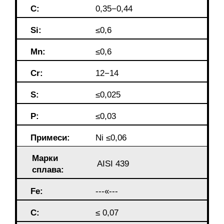
C:
0,35−0,44
Si:
≤0,6
Mn:
≤0,6
Cr:
12−14
S:
≤0,025
P:
≤0,03
Примеси:
Ni ≤0,06
Марки
AISI 439
сплава:
Fe:
---«---
C:
≤ 0,07