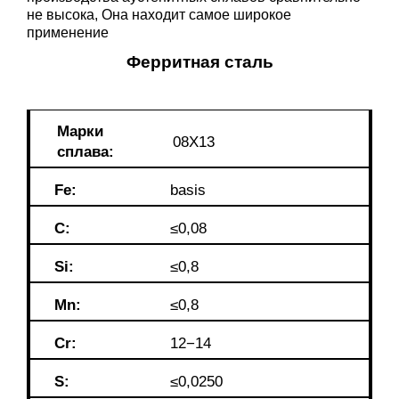
не высока, Она находит самое широкое
применение
Ферритная сталь
Марки
08Х13
сплава:
Fe:
basis
C:
≤0,08
Si:
≤0,8
Mn:
≤0,8
Cr:
12−14
S:
≤0,0250