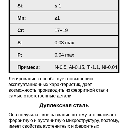
Si:
≤ 1
Mn:
≤1
Cr:
17−19
S:
0.03 max
P:
0,04 max
Примеси:
N-0,5, Al-0,15, Ti-1.1, Ni-0,04
Легирование способствует повышению
эксплуатационных характеристик, дает
возможность производить из ферритной стали
самые ответственные детали.
Дуплексная сталь
Она получила свое название потому, что включает
ферритную и аустенитную микроструктуру, поэтому,
имеет свойства аустенитных и ферритных