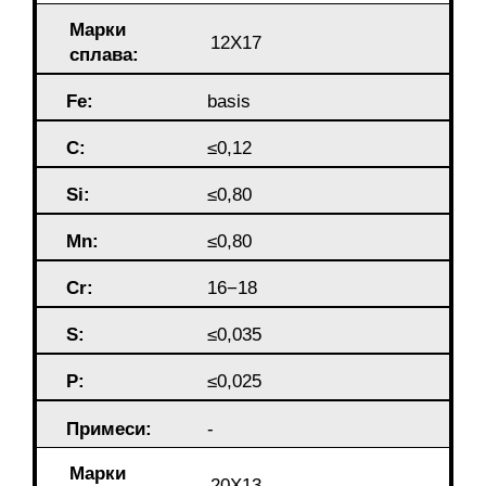
Марки
12Х17
сплава:
Fe:
basis
C:
≤0,12
Si:
≤0,80
Mn:
≤0,80
Cr:
16−18
S:
≤0,035
P:
≤0,025
Примеси:
-
Марки
20Х13