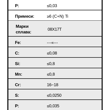
P:
≤0,03
Примеси:
≥6 (C+N) Ti
Марки
08Х17Т
сплава:
Fe:
---«---
C:
≤0,08
Si:
≤0,8
Mn:
≤0,8
Cr:
16−18
S:
≤0,0250
P:
≤0,035