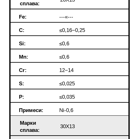
сплава:
Fe:
---«---
C:
≤0,16−0,25
Si:
≤0,6
Mn:
≤0,6
Cr:
12−14
S:
≤0,025
P:
≤0,035
Примеси:
Ni-0,6
Марки
30Х13
сплава: