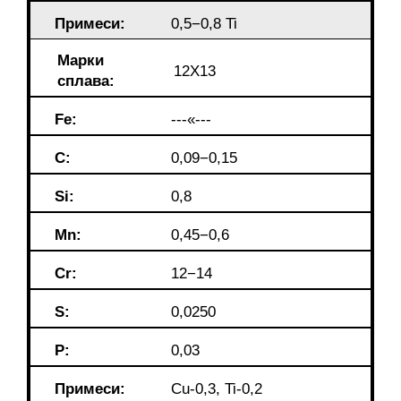
Примеси:
0,5−0,8 Ti
Марки
12X13
сплава:
Fe:
---«---
C:
0,09−0,15
Si:
0,8
Mn:
0,45−0,6
Cr:
12−14
S:
0,0250
P:
0,03
Примеси:
Cu-0,3, Ti-0,2