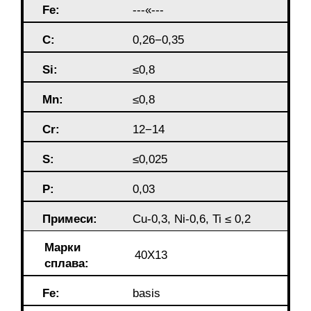
Fe:
---«---
C:
0,26−0,35
Si:
≤0,8
Mn:
≤0,8
Cr:
12−14
S:
≤0,025
P:
0,03
Примеси:
Cu-0,3, Ni-0,6, Ti ≤ 0,2
Марки
40Х13
сплава:
Fe:
basis