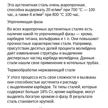
Эта аустенитная сталь очень жаропрочная,
2
способна выдержать 20 кг/мм
при 700 °C — 100
2
час, а также 8 кг/мм
при 800 °C 100 час.
Упрочняющая фаза
Во всех жаропрочных аустенитных сталях есть
наличие какой-то упрочняющей фазы — хрома,
карбидов титана, вольфрама
и т. п.
Они повышают
прочностные характеристики стали. Например,
присутствие десятых долей процента молибдена
даёт измельчение структуры и выделение
дисперсных частиц карбида молибдена. Данные
стали нашли свое применение в котельных трубах.
Термообработки нержавеющей стали
У этого процесса есть свои сложности и вызваны
они способностью аустенита к распаду
с выделением карбидов. Те типы сталей, которые
содержат больше 18% Сr, кроме карбидов, могут
выделять богатую хромом σ-фазу. В результате
сталь становится хрупкой.