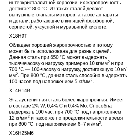
интеркристаллитной коррозии, их жаропрочность
достигает 800 °C. Из таких сталей делают
выпускные клапаны моторов, а также аппараты
и детали, работающие в кипящей фосфорной,
сернистой, уксусной и муравьиной кислоте.
Х18Н9Т
Обладает хорошей жаропрочностью и потому
может быть использована для разных целей.
Данная сталь при 650 °C может выдержать
2
тысячечасовую нагрузку примерно 10 кг/мм
и при
700 °C — 100-часовую нагрузку, достигающую 10 кг/
2
мм
. При 800 °C, данная сталь способна выдержать
2
100 часов под напряжением 5 кг/мм
.
Х14Н14В
Эта аустенитная сталь более жаропрочная. Имеет
в составе 2% W, 0,4% С и 0.4% Мо. Способна
выдержать 100 час. при 700 °C под напряжением
2
12 кг/мм
и такое же по продолжительности время
2
при 800 °C, под напряжением 6−7 кг/мм
.
Х16Н25М6