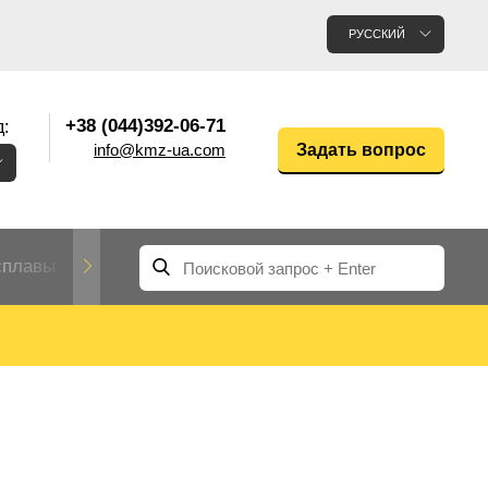
РУССКИЙ
+38 (044)392-06-71
:
info@kmz-ua.com
Задать вопрос
сплавы
Редкие и тугоплавкие металлы
Цветные
Вольфрам
Молибден
Алюмин
прокат
лавы
Труба, трубка
Прокат редких металлов
Молибденовая
вольфрамовая
труба, трубка
Алюмини
Дюралев
труба
прокат