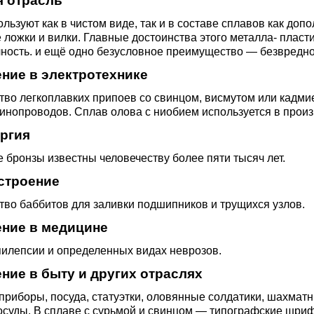
 отрасль
ющая
4С2
ные стали
20Х23Н18
Втулка из бронзы
я проволока
Алюминиевая бронза
Медно-никелевые сплав
льзуют как в чистом виде, так и в составе сплавов как до
ложки и вилки. Главные достоинства этого металла- пласти
ность. и ещё одно безусловное преимущество — безвредно
0С2
4М3
е стали
12Х25Н16Г7АР
Бронзовая
жавеющий
проволока
Этилированная оловянн
Куниаль МНА13-3
Медный прокат
ние в электротехнике
бронза
во легкоплавких припоев со свинцом, висмутом или кадмие
М3, 316L
ые стали
инопроводов. Сплав олова с ниобием используется в произ
щая лента
Бронзовый круг
Манганин МНМц3-12
Медная труба
Латунный прокат
ргия
Марганцовая бронза
ДТ
8Х17
32101
ные стали
бронзы известны человечеству более пяти тысяч лет.
ющий лист
Лента ,фольга
Мельхиор МНЖМц 30-1-
Медная
Латунная труба
Европейская латунь
строение
Фосфорная бронза
1, МН19
проволока
,
Ж1
32304
0М2Т
нтальные стали
во баббитов для заливки подшипников и трущихся узлов.
ющий
Бронзовый лист
Латунная
Silicon Brasses
ние в медицине
нник
Кремниевая бронза
МНЖ5-1
Медный круг
проволока
82441
М2
жущая сталь
пилепсии и определенных видах неврозов.
Х18Н10Т
Бронзовый
Tin Brasses
ние в быту и других отраслях
щий уголок
шестигранник
Оловянная бронза
МНЖКТ5-1-0.2-0.2
Лента, фольга
Латунный круг
риборы, посуда, статуэтки, оловянные солдатики, шахмат
i 420
32205
АМ3
Р6М5
осуды. В сплаве с сурьмой и свинцом — типографские шри