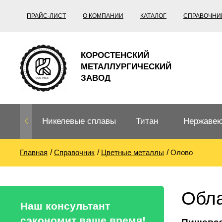
ПРАЙС-ЛИСТ
О КОМПАНИИ
КАТАЛОГ
СПРАВОЧНИ
КОРОСТЕНСКИЙ
МЕТАЛЛУРГИЧЕСКИЙ
ЗАВОД
Никелевые сплавы
Титан
Нержавею
Главная
Справочник
Цветные металлы
Олово
Нихром, фехраль,
Титановый
Нержавею
термопары
прокат
Труба не
Жаропроч
Обла
Нихром
Прецизионные
Титановая
Титан
Наш консультант
сплавы
труба
согласно
сэкономит ваше время!