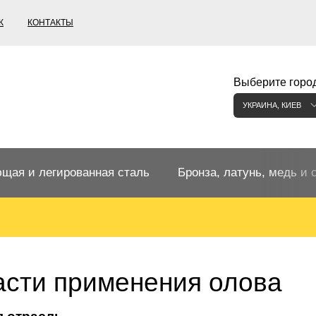
К
КОНТАКТЫ
Выберите город
УКРАИНА, КИЕВ
щая и легированная сталь
Бронза, латунь, медь и 
щий прокат
Бронзовый прокат
ржавеющая
ная нержавеющая сталь
Бронзовая труба
Европейские бронзы, сп
сти применения олова
меди