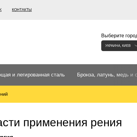
К
КОНТАКТЫ
Выберите город
УКРАИНА, КИЕВ
щая и легированная сталь
Бронза, латунь, медь и 
ений
щий прокат
Бронзовый прокат
ржавеющая
ная нержавеющая сталь
Бронзовая труба
Европейские бронзы, сп
сти применения рения
меди