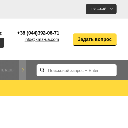
РУССКИЙ
+38 (044)392-06-71
:
info@kmz-ua.com
Задать вопрос
сплавы
Редкие и тугоплавкие металлы
Цветные
Вольфрам
Молибден
Алюмин
прокат
лавы
Труба, трубка
Прокат редких металлов
Молибденовая
вольфрамовая
труба, трубка
Алюмини
Дюралев
труба
прокат