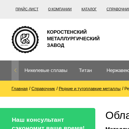
ПРАЙС-ЛИСТ
О КОМПАНИИ
КАТАЛОГ
СПРАВОЧНИ
КОРОСТЕНСКИЙ
МЕТАЛЛУРГИЧЕСКИЙ
ЗАВОД
Никелевые сплавы
Титан
Нержавею
Главная
Справочник
Редкие и тугоплавкие металлы
Р
Нихром, фехраль,
Титановый
Нержавею
термопары
прокат
Труба не
Жаропроч
Обла
Нихром
Прецизионные
Титановая
Титан
Наш консультант
сплавы
труба
согласно
сэкономит ваше время!