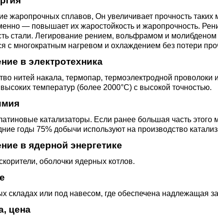
ргия
ющая
4С2
ные стали
20Х23Н18
Втулка из бронзы
я проволока
Алюминиевая бронза
Медно-никелевые сплав
е жаропрочных сплавов, Он увеличивает прочность таких м
менно — повышает их жаростойкость и жаро­прочность. Ре
ть стали. Легирование рением, вольфрамом и молибденом 
0С2
4М3
е стали
12Х25Н16Г7АР
Бронзовая
я с многократным нагревом и охлаждением без потери проч
жавеющий
проволока
Этилированная оловянн
Куниаль МНА13-3
Медный прокат
бронза
ние в электротехника
М3, 316L
ые стали
тво нитей накала, термопар, термоэлектродной проволоки
щая лента
Бронзовый круг
Манганин МНМц3-12
Медная труба
Латунный прокат
высоких температур (более 2000°C) с высокой точностью.
Марганцовая бронза
имия
ДТ
8Х17
32101
ные стали
ющий лист
Лента ,фольга
Мельхиор МНЖМц 30-1-
Медная
Латунная труба
Европейская латунь
латиновые катализаторы. Если ранее большая часть этого 
Фосфорная бронза
1, МН19
проволока
дние годы 75% добычи используют на производство катализ
,
Ж1
32304
0М2Т
нтальные стали
ние в ядерной энергетике
ющий
Бронзовый лист
Латунная
Silicon Brasses
корители, оболочки ядерных котлов.
нник
Кремниевая бронза
МНЖ5-1
Медный круг
проволока
82441
М2
жущая сталь
е
Х18Н10Т
Бронзовый
Tin Brasses
х складах или под навесом, где обеспечена надлежащая за
щий уголок
шестигранник
Оловянная бронза
МНЖКТ5-1-0.2-0.2
Лента, фольга
Латунный круг
i 420
32205
АМ3
Р6М5
а, цена