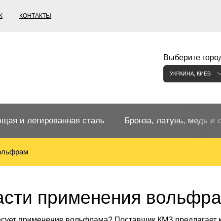
К
КОНТАКТЫ
Выберите город
УКРАИНА, КИЕВ
щая и легированная сталь
Бронза, латунь, медь и 
ольфрам
щий прокат
Бронзовый прокат
ржавеющая
ная нержавеющая сталь
Бронзовая труба
Европейские бронзы, сп
асти применения вольфр
меди
есует применение вольфрама? Поставщик КМЗ предлагает к