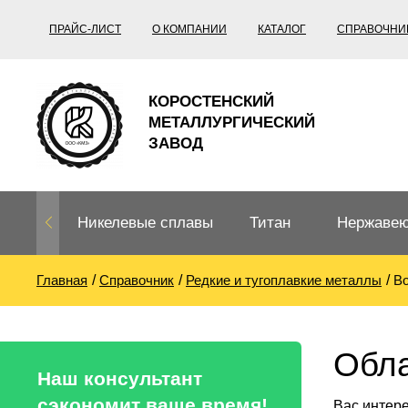
ПРАЙС-ЛИСТ
О КОМПАНИИ
КАТАЛОГ
СПРАВОЧНИ
КОРОСТЕНСКИЙ
МЕТАЛЛУРГИЧЕСКИЙ
ЗАВОД
Никелевые сплавы
Титан
Нержавею
Главная
Справочник
Редкие и тугоплавкие металлы
В
Нихром, фехраль,
Титановый
Нержавею
термопары
прокат
Труба не
Жаропроч
Обл
Нихром
Прецизионные
Титановая
Титан
Наш консультант
сплавы
труба
согласно
сэкономит ваше время!
Вас интер