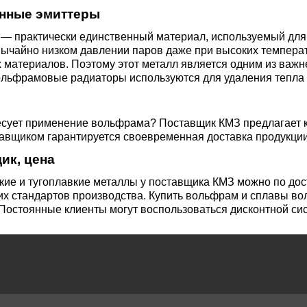
3М2Т
Leaded Brasses
нные эмиттеры
ющий
Литье из бронзы
Beryllium Copper С17200
Монель 400®,
Медный лист
Лента, фольга
МНЖМц28-2.5-1.5
32760
БФ
Р9
— практически единственный материал, используемый для 
Т,
Red brass
вычайно низком давлении паров даже при высоких температ
х материалов. Поэтому этот металл является одним из важ
Втулка из бронзы
Cadmium Copper
Медный
Лист, плита
ольфрамовые радиаторы используются для удаления тепла 
Монель 405®, Сплав 405
шестигранник
32750
я сталь
Semi-red brass
ющая
БрБ2
Chromium Copper
Латунный
есует применение вольфрама? Поставщик КМЗ предлагает к
я
бериллиевая
Монель 500®, Сплав 500
М1 медь
шестигранник
 ЭИ645
, ЭП53
Н5
С
авщиком гарантируется своевременная доставка продукции
а
бронза
ик, цена
Copper Tin
Copper Ti
Нейзильбер МНЦ15-20
М2 медь
Квадрат из
6АГ6Ф
С
5Х2МНФ
кие и тугоплавкие металлы у поставщика КМЗ можно по до
5АМ6
БрКМц3-1
латуни
их стандартов производства. Купить вольфрам и сплавы в
 Постоянные клиенты могут воспользоваться дисконтной си
ПАНЧ-11
М3 медь
Nickel silve
Д2Т
Д
7Т
БрХ, БрХ1
ЛС59-1
5М3Т
МА
, 04х19н9
БрХЦр, БрХЦрТ
ЛОК59-1-0,3