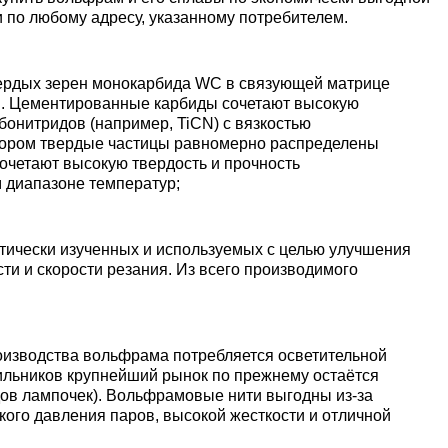
Ванадий
Редкие металлы
Гафний
 по любому адресу, указанному потребителем.
ы
Электрод ЭВЛ,
Молибденовая
ЭВИ, ВА
проволока,
Алюмини
Дюралев
Европей
нить
проволок
алюмини
Индий
Бериллий
Лантоиды
Кобальт
ердых зерен монокарбида WC в связующей матрице
ая
ия. Цементированные карбиды сочетают высокую
Вольфрамовые
Дюралев
рбонитридов (например, TiCN) с вязкостью
котором твердые частицы равномерно распределены
электроды
Молибденовый
Алюмини
проволок
Сплав 10
Баббиты
Магний
Гадолиний
Гольмий
Ниобий
очетают высокую твердость и прочность
пруток, круг
круг
м диапазоне температур;
Карбид
Дюралев
Сплав 20
Баббит
Припой
Рений
Галлий
Диспрозий
Тантал ТВЧ
Молибденовая
Лента, ф
Б83
тически изученных и используемых с целью улучшения
лента, фольга
ти и скорости резания. Из всего производимого
Вольфрамовая
Дюралев
Сплав 20
Припой 
Олово
Цирконий
Германий
Европий
проволока, нить
Алюмин
Баббит
Молибденовый
лист
Б86
лист
Дюралев
Сплав 30
Оловянн
Высокоч
Свинец
оизводства вольфрама потребляется осветительной
Иттрий
Иттербий
льников крупнейший рынок по прежнему остаётся
Вольфрамовый
припой
олово
дов лампочек). Вольфрамовые нити выгодны из-за
пруток, круг
Алюмин
Баббит
ОВЧ000
ого давления паров, высокой жесткости и отличной
Изделия из
уголок
Б88
Дюралев
Сплав 50
Свинцов
Литий
Лантан
молибдена