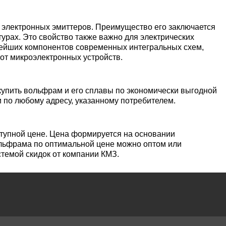
уголок
Припои
лист
Вольфрамовая
сурьмян
О1, О2 о
лента, фольга
Алюмин
Баббит
Сплав 50
Селен
Лютеций
электронных эмиттеров. Преимущество его заключается
Медно-
квадрат
Б16
Квадрат
Лента,
урах. Это свойство также важно для электрических
молибденовые
дюралев
Серебря
ПОС-90
фольга
нейших компонентов современных интегральных схем,
от микроэлектронных устройств.
псевдосплавы
Вольфрамовый
припой
Сплав 50
Люминофоры
Неодим
лист
Алюмин
швеллер
Шестигр
ПОССу 6
упить вольфрам и его сплавы по экономически выгодной
дюралев
Припой h
Сплав 57
Скандий
Празеодим
 по любому адресу, указанному потребителем.
Изделия из
вольфрама
Алюмин
ПОССу 3
tanium
шестигра
Дюралев
Сплав 60
Самарий
ступной цене. Цена формируется на основании
швеллер
ольфрама по оптимальной цене можно оптом или
Сплав Вуда
ПОССу 8
стемой скидок от компании КМЗ.
АД1
r
Сплав 60
Тербий
Д1Т
Сплав Розе
ПОССу 4
АК4, АК4
Сплав 60
Тулий
Д16Т
Твердосплавные
ПОССу 4