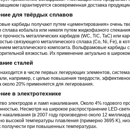
ющая
4С2
ные стали
20Х23Н18
Втулка из бронзы
авщиком гарантируется своевременная доставка продукции
я проволока
Алюминиевая бронза
Медно-никелевые сплав
ние для твёрдых сплавов
0С2
4М3
е стали
12Х25Н16Г7АР
Бронзовая
вые карбиды получают путем «цементирования» очень тв
жавеющий
проволока
Этилированная оловянн
Куниаль МНА13-3
Медный прокат
о сплава кобальта или никеля путем жидкофазного спекан
бронза
и прочность металлических карбидов (WC, TiC, TaC) или ка
остью связующего металлического сплава (Co, Ni, Fe), в 
М3, 316L
ые стали
анием металлического композита. Вольфрамовые карбиды с
щая лента
Бронзовый круг
Манганин МНМц3-12
Медная труба
Латунный прокат
орительной вязкостью. Их применение актуально в широко
Марганцовая бронза
ание сталей
ДТ
8Х17
32101
ные стали
ющий лист
Лента ,фольга
Мельхиор МНЖМц 30-1-
Медная
Латунная труба
Европейская латунь
находится в числе первых легирующих элементов, система
Фосфорная бронза
1, МН19
проволока
али, например, с целью повышения твердости, эффективнос
,
Ж1
32304
0М2Т
нтальные стали
 около 20% применяется для легирования.
ющий
Бронзовый лист
Латунная
Silicon Brasses
ние в электротехнике
нник
Кремниевая бронза
МНЖ5-1
Медный круг
проволока
тво электродов и ламп накаливания. Около 4% годового пр
82441
М2
жущая сталь
ностью. Несмотря на широкое распространение LED-свети
Х18Н10Т
Бронзовый
Tin Brasses
 накаливания (в 2007 году произведено около 12 миллиар
щий уголок
шестигранник
Оловянная бронза
МНЖКТ5-1-0.2-0.2
Лента, фольга
Латунный круг
о высокой температуры плавления (примерно 3695 K), низк
i 420
32205
АМ3
Р6М5
к ползучести при повышенных температурах.