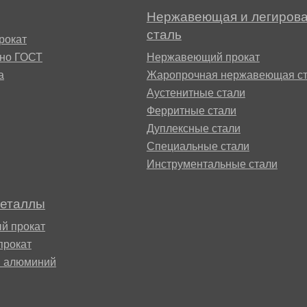
М3
я ножей
Нержавеющая и легиров
БрАМц9-2
ЛО62-1
сталь
рокат
сно ГОСТ
Нержавеющий прокат
95Х18
а
Жаропрочная нержавеющая ст
0М15
БрОФ6.5-0.15
Латунь Л63
Аустенитные стали
М2Т
90Х18МФ
Ферритные стали
Б,
БрАЖН10-4-4
Латунь Л96
Дуплексные стали
Н10Б
Специальные стали
Б
Инструментальные стали
БрБНТ 1.9
металлы
3Т3МР
БрАЖ9-4
й прокат
прокат
Н4Т
й алюминий
БрНБТ
В2МФ