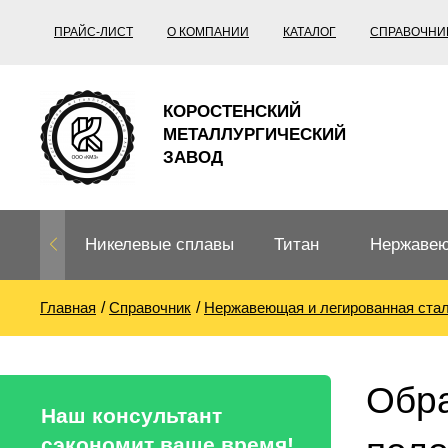
ПРАЙС-ЛИСТ
О КОМПАНИИ
КАТАЛОГ
СПРАВОЧНИ
КОРОСТЕНСКИЙ
МЕТАЛЛУРГИЧЕСКИЙ
ЗАВОД
Никелевые сплавы
Титан
Нержавею
Главная
Справочник
Нержавеющая и легированная ста
Нихром, фехраль,
Титановый
Нержавею
термопары
прокат
Труба не
Жаропроч
Обра
Нихром
Прецизионные
Титановая
Титан
Наш консультант
сплавы
труба
согласно
сэкономит ваше время!