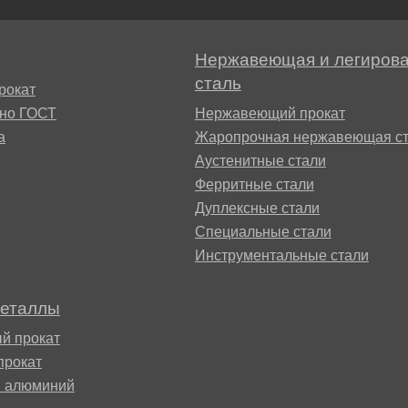
М3
я ножей
БрАМц9-2
ЛО62-1
Нержавеющая и легиров
95Х18
сталь
рокат
0М15
БрОФ6.5-0.15
Латунь Л63
сно ГОСТ
Нержавеющий прокат
а
Жаропрочная нержавеющая ст
М2Т
90Х18МФ
Аустенитные стали
Б,
БрАЖН10-4-4
Латунь Л96
Ферритные стали
Н10Б
Дуплексные стали
Б
БрБНТ 1.9
Специальные стали
Инструментальные стали
3Т3МР
БрАЖ9-4
металлы
Н4Т
й прокат
БрНБТ
прокат
й алюминий
В2МФ