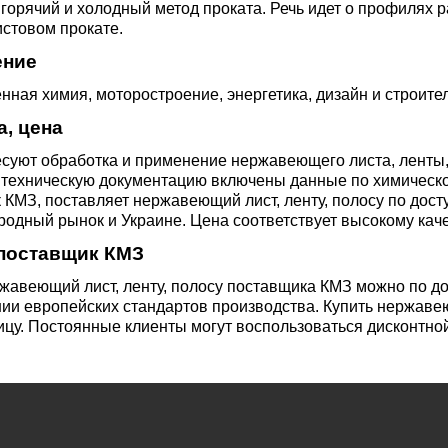
3М2Т
Leaded Brasses
горячий и холодный метод проката. Речь идет о профилях ра
ющий
Литье из бронзы
Beryllium Copper С17200
Монель 400®,
Медный лист
Лента, фольга
истовом прокате.
МНЖМц28-2.5-1.5
32760
БФ
Р9
ение
Т,
Red brass
Втулка из бронзы
Cadmium Copper
Медный
Лист, плита
ая химия, моторостроение, энергетика, дизайн и строител
Монель 405®, Сплав 405
шестигранник
32750
я сталь
а, цена
Semi-red brass
есуют обработка и применение нержавеющего листа, лент
ющая
БрБ2
Chromium Copper
Латунный
 техническую документацию включены данные по химическо
я
бериллиевая
Монель 500®, Сплав 500
М1 медь
шестигранник
 ЭИ645
, ЭП53
Н5
С
КМЗ, поставляет нержавеющий лист, ленту, полосу по досту
а
бронза
одный рынок и Украине. Цена соответствует высокому каче
Copper Tin
Copper Ti
 поставщик КМЗ
Нейзильбер МНЦ15-20
М2 медь
Квадрат из
6АГ6Ф
С
5Х2МНФ
5АМ6
БрКМц3-1
латуни
ржавеющий лист, ленту, полосу поставщика КМЗ можно по 
ии европейских стандартов производства. Купить нержавею
ицу. Постоянные клиенты могут воспользоваться дисконтно
ПАНЧ-11
М3 медь
Nickel silve
Д2Т
Д
7Т
БрХ, БрХ1
ЛС59-1
5М3Т
МА
, 04х19н9
БрХЦр, БрХЦрТ
ЛОК59-1-0,3