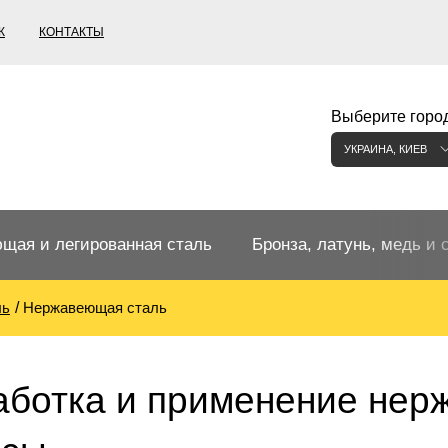
К
КОНТАКТЫ
Выберите город
УКРАИНА, КИЕВ
щая и легированная сталь
Бронза, латунь, медь и 
ль
Нержавеющая сталь
щий прокат
Бронзовый прокат
ржавеющая
ная нержавеющая сталь
Бронзовая труба
Европейские бронзы, сп
ботка и применение нерж
меди