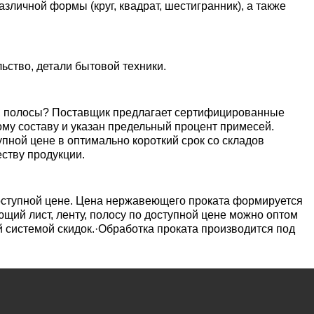
уголок
Припои
лист
зличной формы (круг, квадрат, шестигранник), а также
Вольфрамовая
сурьмян
О1, О2 о
лента, фольга
Алюмин
Баббит
Сплав 50
Селен
Лютеций
Медно-
квадрат
Б16
Квадрат
Лента,
молибденовые
дюралев
Серебря
ПОС-90
фольга
ьство, детали бытовой техники.
псевдосплавы
Вольфрамовый
припой
Сплав 50
Люминофоры
Неодим
лист
Алюмин
ы, полосы? Поставщик предлагает сертифицированные
швеллер
Шестигр
ПОССу 6
му составу и указан предельный процент примесей.
дюралев
Припой h
Сплав 57
Скандий
Празеодим
пной цене в оптимально короткий срок со складов
Изделия из
ству продукции.
вольфрама
Алюмин
ПОССу 3
tanium
шестигра
Дюралев
Сплав 60
Самарий
швеллер
доступной цене. Цена нержавеющего проката формируется
Сплав Вуда
ПОССу 8
щий лист, ленту, полосу по доступной цене можно оптом
АД1
й системой скидок.·Обработка проката производится под
r
Сплав 60
Тербий
Д1Т
Сплав Розе
ПОССу 4
АК4, АК4
Сплав 60
Тулий
Д16Т
Твердосплавные
ПОССу 4