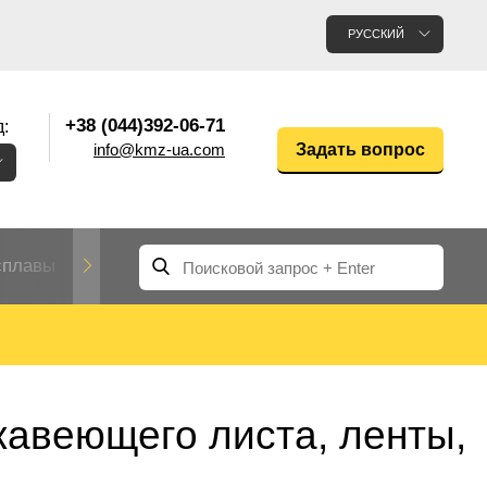
РУССКИЙ
+38 (044)392-06-71
:
info@kmz-ua.com
Задать вопрос
сплавы
Редкие и тугоплавкие металлы
Цветные
Вольфрам
Молибден
Алюмин
прокат
лавы
Труба, трубка
Прокат редких металлов
Молибденовая
авеющего листа, ленты,
вольфрамовая
труба, трубка
Алюмини
Дюралев
труба
прокат