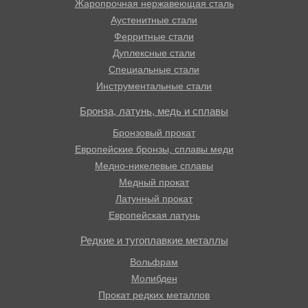
Жаропрочная нержавеющая сталь
Аустенитные стали
Ферритные стали
Дуплексные стали
Специальные стали
Инструментальные стали
Бронза, латунь, медь и сплавы
Бронзовый прокат
Европейские бронзы, сплавы меди
Медно-никелевые сплавы
Медный прокат
Латунный прокат
Европейская латунь
Редкие и тугоплавкие металлы
Вольфрам
Молибден
Прокат редких металлов