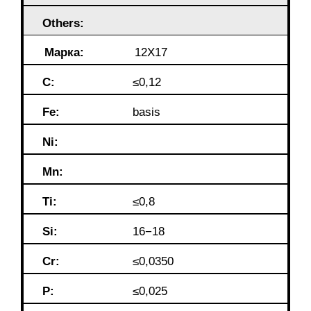
Others:
Марка:
12Х17
C:
≤0,12
Fe:
basis
Ni:
Mn:
Ti:
≤0,8
Si:
16−18
Cr:
≤0,0350
P:
≤0,025