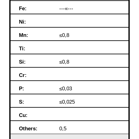
Fe:
---«---
Ni:
Mn:
≤0,8
Ti:
Si:
≤0,8
Cr:
P:
≤0,03
S:
≤0,025
Cu:
Others:
0,5