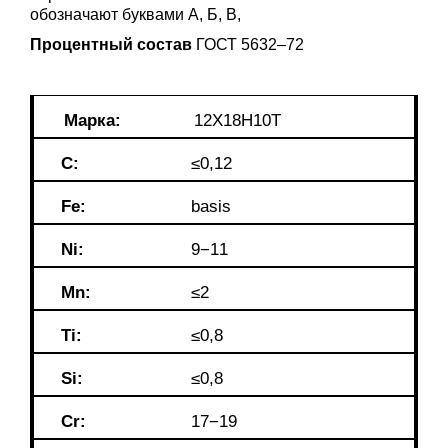
обозначают буквами А, Б, В,
Процентный состав
ГОСТ 5632–72
Марка:
12Х18Н10Т
C:
≤0,12
Fe:
basis
Ni:
9−11
Mn:
≤2
Ti:
≤0,8
Si:
≤0,8
Cr:
17−19