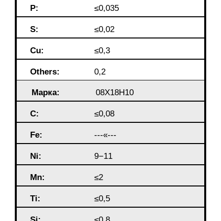
P:
≤0,035
S:
≤0,02
Cu:
≤0,3
Others:
0,2
Марка:
08Х18Н10
C:
≤0,08
Fe:
---«---
Ni:
9−11
Mn:
≤2
Ti:
≤0,5
Si:
≤0,8