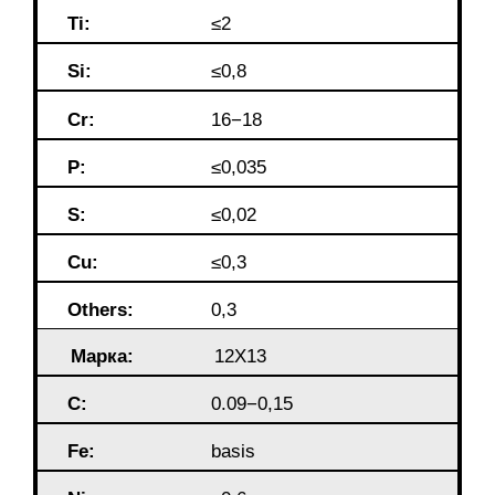
Ti:
≤2
Si:
≤0,8
Cr:
16−18
P:
≤0,035
S:
≤0,02
Cu:
≤0,3
Others:
0,3
Марка:
12Х13
C:
0.09−0,15
Fe:
basis