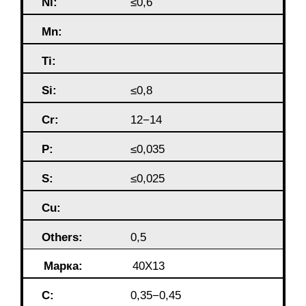
Ni:
≤0,6
Mn:
Ti:
Si:
≤0,8
Cr:
12−14
P:
≤0,035
S:
≤0,025
Cu:
Others:
0,5
Марка:
40Х13
C:
0,35−0,45