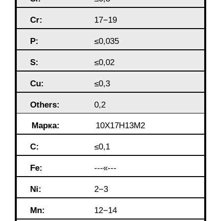
Cr:
17−19
P:
≤0,035
S:
≤0,02
Cu:
≤0,3
Others:
0,2
Марка:
10Х17Н13М2
C:
≤0,1
Fe:
---«---
Ni:
2−3
Mn:
12−14