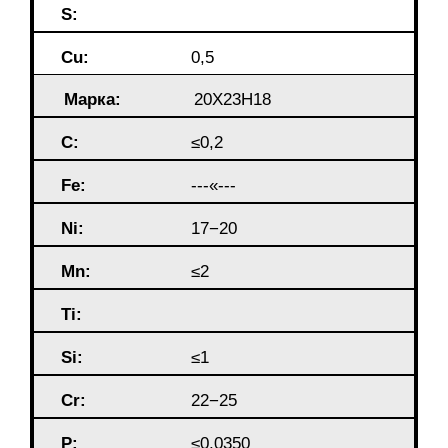
S:
Cu:
0,5
Марка:
20Х23Н18
C:
≤0,2
Fe:
---«---
Ni:
17−20
Mn:
≤2
Ti:
Si:
≤1
Cr:
22−25
P:
≤0,0350