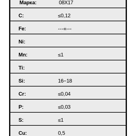
Марка:
08Х17
C:
≤0,12
Fe:
---«---
Ni:
Mn:
≤1
Ti:
Si:
16−18
Cr:
≤0,04
P:
≤0,03
S:
≤1
Cu:
0,5