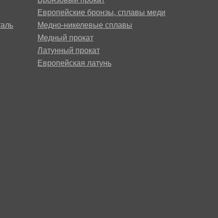
АМГ5Н
Европейские бронзы, сплавы меди
аль
Медно-никелевые сплавы
Медный прокат
АМГ61
Латунный прокат
Европейская латунь
АМГ6Н
АМЦ
В65
В95
ВД1АМ