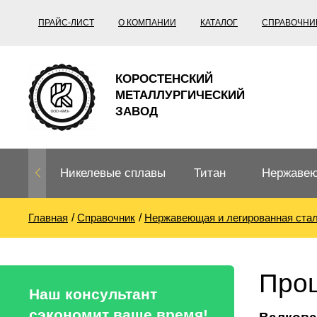
ПРАЙС-ЛИСТ
О КОМПАНИИ
КАТАЛОГ
СПРАВОЧНИ
КОРОСТЕНСКИЙ
МЕТАЛЛУРГИЧЕСКИЙ
ЗАВОД
Никелевые сплавы
Титан
Нержавею
Главная
Справочник
Нержавеющая и легированная ста
Нихром, фехраль,
Титановый
Нержавею
термопары
прокат
Труба не
Жаропроч
Проц
Нихром
Прецизионные
Титановая
Титан
Наш консультант
сплавы
труба
согласно
сэкономит ваше время!