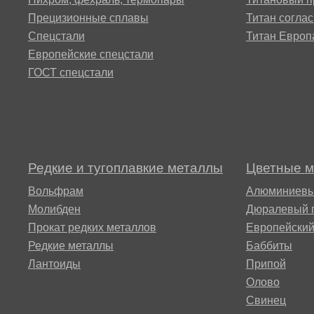
ХН63МБ,
Прецизионные сплавы
Титан согла
Сплав
MP159
ЭП758У
Спецстали
Титан Европ
ВТ14
Сплав 47НД
12Х15Г9
Европейские спецстали
ГОСТ спецстали
Multimet n155
ХН65МВ,
Сплав
Сплав 47НХР
Хастеллой c276
12Х17Г9А
ВТ16
Nimonic 90®
49КФ, 49К2Ф
ХН68ВМТЮК,
13Х11Н2
ВТ18, Т18у
ЭП693
Редкие и тугоплавкие металлы
Цветные 
Ni-Span® C902
Сплав 50НП
13Х15Н4
Вольфрам
Алюминиевы
Сплав
ХН70ВМТЮ,
Молибден
Дюралевый 
ВТ20
Rene 41®
ЭИ598
Прокат редких металлов
Европейски
50Н, ЭИ467
15Х12Н2
Редкие металлы
Баббиты
Лантоиды
Припой
ВТ20-1св,
Сплав A286®
ХН70Ю
Олово
ВТ20-2св
Сплав 50НХС
15Х16К5
Свинец