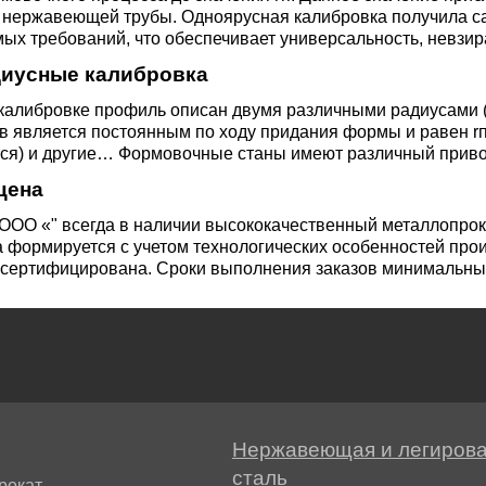
 нержавеющей трубы. Одноярусная калибровка получила с
М3
я ножей
х требований, что обеспечивает универсальность, невзира
БрАМц9-2
ЛО62-1
иусные калибровка
95Х18
калибровке профиль описан двумя различными радиусами (
0М15
БрОФ6.5-0.15
Латунь Л63
в является постоянным по ходу придания формы и равен r
ся) и другие… Формовочные станы имеют различный привод
М2Т
90Х18МФ
цена
Б,
БрАЖН10-4-4
Латунь Л96
Н10Б
 ООО «" всегда в наличии высококачественный металлопро
 формируется с учетом технологических особенностей прои
Б
 сертифицирована. Сроки выполнения заказов минимальные
БрБНТ 1.9
3Т3МР
БрАЖ9-4
Н4Т
БрНБТ
Нержавеющая и легиров
сталь
В2МФ
рокат