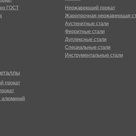
БрКд1
сно ГОСТ
Нержавеющий прокат
а
Жаропрочная нержавеющая ст
НД
Аустенитные стали
БрАЖНМц9-4-4-1
Ферритные стали
Дуплексные стали
Н4
БрАЖМц10-3-1,5
Специальные стали
Инструментальные стали
В2МФ
БрОЦС5-5-5,
металлы
ОЦС555
АМ3
й прокат
прокат
БрОЦСН3-7-5-1
й алюминий
МВФАБ
БрОЦС4-4-2.5
Н2МВФАБ