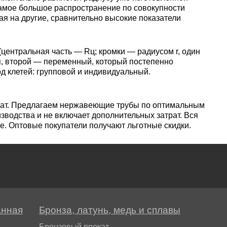
амое большое распространение по совокупности
пластины
АК5, АК5
Сплав 60
Церий
я на другие, сравнительно высокие показатели
Д16чАТ,
ПОССу 3
Напаиваемые
АК6, АК6
Сплав 70
Эрбий
центральная часть — Rц; кромки — радиусом r, один
пластины
Д19ЧТ
п, второй — переменный, который постепенно
ПОССу 1
 клетей: групповой и индивидуальный.
АК7
Сплав 70
ПОССу 2
кат. Предлагаем нержавеющие трубы по оптимальным
АК8
зводства и не включает дополнительных затрат. Вся
Сплав 70
. Оптовые покупатели получают льготные скидки.
АМГ2
АМГ3Н
анная
Бронза, латунь, медь и сплавы
АМГ5, А
Бронзовый прокат