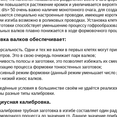
3М2Т
Leaded Brasses
и повышается растяжение кромок и увеличивается вероят
ющий
Литье из бронзы
Beryllium Copper С17200
Монель 400®,
Медный лист
Лента, фольга
с d/s> 50 очень важно наличие монотонного очага, для соз
МНЖМц28-2.5-1.5
32760
БФ
Р9
ваются специально настроенные проводки, имеющие коротк
Т,
Red brass
 изгиба возможно в роликовых проводках. Установка клет
Втулка из бронзы
Cadmium Copper
Медный
Лист, плита
аготовки способствует уменьшению процессу гофрообразова
Монель 405®, Сплав 405
шестигранник
льных валков плавно понижается в ходе формовочного проц
32750
я сталь
Semi-red brass
вка валков обеспечивает:
ющая
БрБ2
Chromium Copper
Латунный
я
бериллиевая
Монель 500®, Сплав 500
М1 медь
шестигранник
 ЭИ645
, ЭП53
Н5
С
рсальность. Одни и тех же валки в первых клетях могут п
а
бронза
тров. Это в свою очередь понижает парк валков;
Copper Tin
Copper Ti
чивость полосы и заготовки, это позволяет избежать их сме
зацию процесса формовки тонкостенных заготовок;
Нейзильбер МНЦ15-20
М2 медь
Квадрат из
6АГ6Ф
С
5Х2МНФ
сивный режим формовки (данный режим уменьшает число р
5АМ6
БрКМц3-1
латуни
 низкий износ валков.
ПАНЧ-11
М3 медь
Nickel silve
Д2Т
Д
ённые условия в большинстве своём не удаётся реализова
7Т
БрХ, БрХ1
ЛС59-1
ны разные типы калибровки.
иусная калибровка.
5М3Т
МА
, 04х19н9
БрХЦр, БрХЦрТ
ЛОК59-1-0,3
калибровке трубная заготовка в изгибе составляет один ра
мовочного процесса до значения гп. Данное значение приб