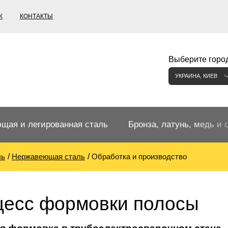
К
КОНТАКТЫ
Выберите город
УКРАИНА, КИЕВ
щая и легированная сталь
Бронза, латунь, медь и 
ль
Нержавеющая сталь
Обработка и производство
щий прокат
Бронзовый прокат
ржавеющая
ная нержавеющая сталь
Бронзовая труба
Европейские бронзы, сп
есс формовки полосы
меди