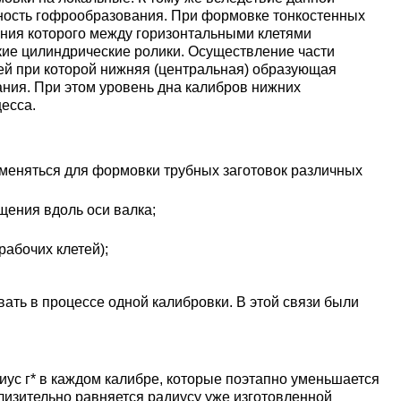
уголок
Припои
лист
ность гофрообразования. При формовке тонкостенных
Вольфрамовая
сурьмян
О1, О2 о
дания которого между горизонтальными клетями
лента, фольга
Алюмин
Баббит
Сплав 50
Селен
Лютеций
ие цилиндрические ролики. Осуществление части
Медно-
квадрат
Б16
Квадрат
Лента,
ей при которой нижняя (центральная) образующая
молибденовые
дюралев
Серебря
ПОС-90
фольга
ния. При этом уровень дна калибров нижних
псевдосплавы
Вольфрамовый
припой
Сплав 50
есса.
Люминофоры
Неодим
лист
Алюмин
швеллер
Шестигр
ПОССу 6
дюралев
Припой h
Сплав 57
Скандий
Празеодим
рименяться для формовки трубных заготовок различных
Изделия из
вольфрама
Алюмин
ПОССу 3
tanium
щения вдоль оси валка;
шестигра
Дюралев
Сплав 60
Самарий
абочих клетей);
швеллер
Сплав Вуда
ПОССу 8
АД1
r
Сплав 60
Тербий
ть в процессе одной калибровки. В этой связи были
Д1Т
Сплав Розе
ПОССу 4
АК4, АК4
Сплав 60
Тулий
Д16Т
диус г* в каждом калибре, которые поэтапно уменьшается
Твердосплавные
ПОССу 4
лизительно равняется радиусу уже изготовленной