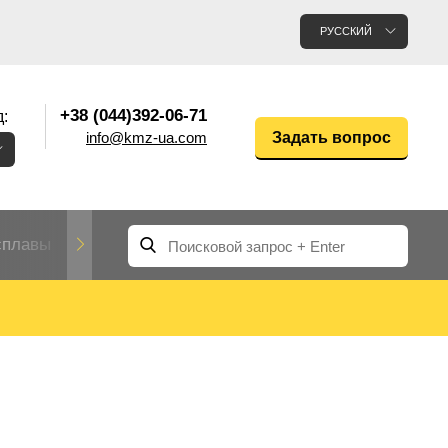
РУССКИЙ
+38 (044)392-06-71
:
info@kmz-ua.com
Задать вопрос
сплавы
Редкие и тугоплавкие металлы
Цветные
Вольфрам
Молибден
Алюмин
прокат
лавы
Труба, трубка
Прокат редких металлов
Молибденовая
вольфрамовая
труба, трубка
Алюмини
Дюралев
труба
прокат