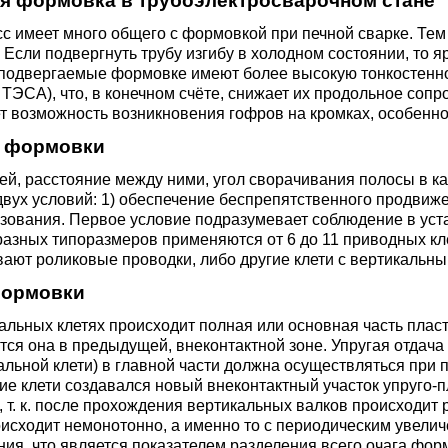
я формовка в трубоэлектросварочном стане
ющая
4С2
ные стали
20Х23Н18
Втулка из бронзы
я проволока
Алюминиевая бронза
Медно-никелевые сплав
сс имеет много общего с формовкой при печной сварке. Те
) Если подвергнуть трубу изгибу в холодном состоянии, то я
подвергаемые формовке имеют более высокую тонкостенность
0С2
4М3
е стали
12Х25Н16Г7АР
Бронзовая
 ТЭСА), что, в конечном счёте, снижает их продольное со
жавеющий
проволока
Этилированная оловянн
Куниаль МНА13-3
Медный прокат
 возможность возникновения гофров на кромках, особенно п
бронза
 формовки
М3, 316L
ые стали
щая лента
Бронзовый круг
Манганин МНМц3-12
Медная труба
Латунный прокат
ей, расстояние между ними, угол сворачивания полосы в к
Марганцовая бронза
двух условий: 1) обеспечение беспрепятственного продвиже
ДТ
8Х17
32101
ные стали
зования. Первое условие подразумевает соблюдение в уст
ющий лист
Лента ,фольга
Мельхиор МНЖМц 30-1-
Медная
Латунная труба
Европейская латунь
разных типоразмеров применяются от 6 до 11 приводных к
ают роликовые проводки, либо другие клети с вертикальн
Фосфорная бронза
1, МН19
проволока
,
Ж1
32304
0М2Т
нтальные стали
формовки
ющий
Бронзовый лист
Латунная
Silicon Brasses
альных клетях происходит полная или основная часть плас
нник
Кремниевая бронза
МНЖ5-1
Медный круг
проволока
тся она в предыдущей, внеконтактной зоне. Упругая отда
82441
М2
жущая сталь
альной клети) в главной части должна осуществляться при
Х18Н10Т
Бронзовый
Tin Brasses
е клети создавался новый внеконтактный участок упруго-
щий уголок
шестигранник
Оловянная бронза
МНЖКТ5-1-0.2-0.2
Лента, фольга
Латунный круг
 т. к. после прохождения вертикальных валков происходит
исходит немонотонно, а именно то с периодическим увели
i 420
32205
АМ3
Р6М5
ия, что является показателем разделения всего очага фор