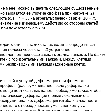
Ванадий
Редкие металлы
Гафний
ы
Электрод ЭВЛ,
Молибденовая
м не мене, можно выделить следующие существенные
ЭВИ, ВА
проволока,
Алюмини
Дюралев
Европей
рко выразятся её упругие свойства при нагрузке. 2)
 (d/s = 4 + 35 на агрегатах печной сварки; 10 + 75
нить
проволок
алюмини
Индий
Бериллий
Лантоиды
Кобальт
противление изгибающему действию со стороны клетей
ая
ри показателях d/s > 50.
Вольфрамовые
Дюралев
электроды
Молибденовый
Алюмини
проволок
Сплав 10
Баббиты
Магний
Гадолиний
Гольмий
Ниобий
пруток, круг
круг
аждой клети — в таких станах должны определяться
ния полосы через стан. 2) устранение
Карбид
Дюралев
Сплав 20
Баббит
Припой
Рений
Галлий
Диспрозий
Тантал ТВЧ
ановленном процессе захват металла валками. По факту
Молибденовая
Лента, ф
Б83
летей с горизонтальными валками. Между клетями
ыми безприводными валками (эджерные клети).
лента, фольга
Вольфрамовая
Дюралев
Сплав 20
Припой 
Олово
Цирконий
Германий
Европий
проволока, нить
Алюмин
Баббит
тической и упругой деформации при формовке.
Молибденовый
лист
Б86
ча профиля (распружинивание после деформации
лист
Дюралев
Сплав 30
Оловянн
Высокоч
Свинец
Иттрий
Иттербий
 помощи вертикальных валок. Необходимо также, чтобы
Вольфрамовый
припой
олово
пластической деформации (новый локальный очаг
пруток, круг
Алюмин
Баббит
ОВЧ000
 распружинивание. Деформация изгиба и в частности
Изделия из
уголок
Б88
Дюралев
Сплав 50
Свинцов
чением, то с периодическим уменьшением угла
Литий
Лантан
мовки на локальные. К тому же вследствие данной
молибдена