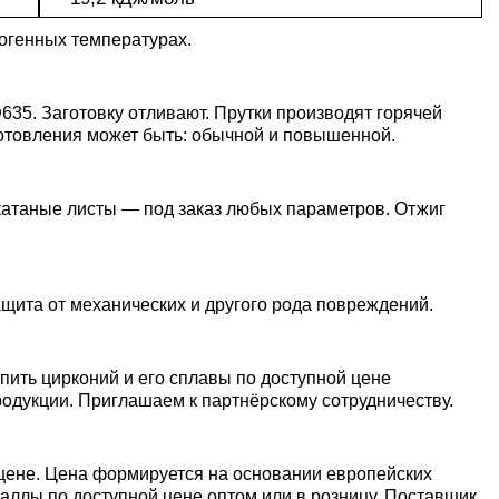
уголок
Припои
лист
Вольфрамовая
сурьмян
О1, О2 о
иогенных температурах.
лента, фольга
Алюмин
Баббит
Сплав 50
Селен
Лютеций
Медно-
квадрат
Б16
Квадрат
Лента,
молибденовые
дюралев
Серебря
ПОС-90
фольга
635. Заготовку отливают. Прутки производят горячей
псевдосплавы
Вольфрамовый
припой
Сплав 50
Люминофоры
Неодим
готовления может быть: обычной и повышенной.
лист
Алюмин
швеллер
Шестигр
ПОССу 6
дюралев
Припой h
Сплав 57
катаные листы — под заказ любых параметров. Отжиг
Скандий
Празеодим
Изделия из
вольфрама
Алюмин
ПОССу 3
tanium
шестигра
Дюралев
Сплав 60
Самарий
щита от механических и другого рода повреждений.
швеллер
Сплав Вуда
ПОССу 8
АД1
r
Сплав 60
Тербий
ить цирконий и его сплавы по доступной цене
Д1Т
родукции. Приглашаем к партнёрскому сотрудничеству.
Сплав Розе
ПОССу 4
АК4, АК4
Сплав 60
Тулий
Д16Т
 цене. Цена формируется на основании европейских
Твердосплавные
ПОССу 4
аллы по доступной цене оптом или в розницу. Поставщик