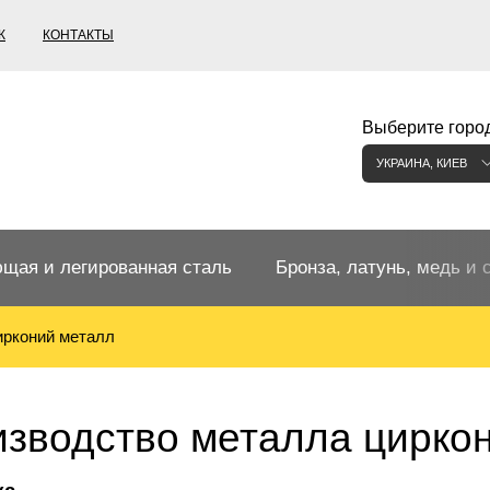
К
КОНТАКТЫ
Выберите город
УКРАИНА, КИЕВ
щая и легированная сталь
Бронза, латунь, медь и 
ирконий металл
щий прокат
Бронзовый прокат
ржавеющая
ная нержавеющая сталь
Бронзовая труба
Европейские бронзы, сп
зводство металла цирко
меди