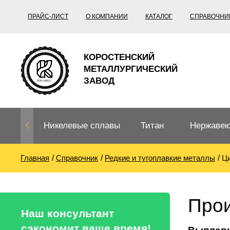
ПРАЙС-ЛИСТ
О КОМПАНИИ
КАТАЛОГ
СПРАВОЧНИ
КОРОСТЕНСКИЙ
МЕТАЛЛУРГИЧЕСКИЙ
ЗАВОД
Никелевые сплавы
Титан
Нержавею
Главная
Справочник
Редкие и тугоплавкие металлы
Ц
Нихром, фехраль,
Титановый
Нержавею
термопары
прокат
Труба не
Жаропроч
Прои
Нихром
Прецизионные
Титановая
Титан
Наш консультант
сплавы
труба
согласно
сэкономит ваше время!