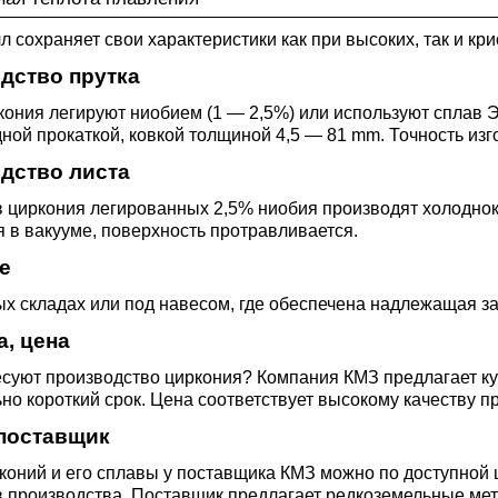
3М2Т
Leaded Brasses
ющий
Литье из бронзы
Beryllium Copper С17200
Монель 400®,
Медный лист
Лента, фольга
л сохраняет свои характеристики как при высоких, так и кр
МНЖМц28-2.5-1.5
32760
БФ
Р9
дство прутка
Т,
Red brass
Втулка из бронзы
Cadmium Copper
Медный
Лист, плита
ония легируют ниобием (1 — 2,5%) или используют сплав Э
Монель 405®, Сплав 405
шестигранник
32750
я сталь
ной прокаткой, ковкой толщиной 4,5 — 81 mm. Точность из
Semi-red brass
дство листа
ющая
БрБ2
Chromium Copper
Латунный
я
бериллиевая
Монель 500®, Сплав 500
М1 медь
шестигранник
в циркония легированных 2,5% ниобия производят холодно
 ЭИ645
, ЭП53
Н5
С
 в вакууме, поверхность протравливается.
а
бронза
Copper Tin
Copper Ti
е
Нейзильбер МНЦ15-20
М2 медь
Квадрат из
6АГ6Ф
С
5Х2МНФ
х складах или под навесом, где обеспечена надлежащая за
5АМ6
БрКМц3-1
латуни
а, цена
ПАНЧ-11
М3 медь
Nickel silve
Д2Т
Д
суют производство циркония? Компания КМЗ предлагает куп
7Т
БрХ, БрХ1
ЛС59-1
но короткий срок. Цена соответствует высокому качеству п
 поставщик
5М3Т
МА
, 04х19н9
БрХЦр, БрХЦрТ
ЛОК59-1-0,3
коний и его сплавы у поставщика КМЗ можно по доступной
 производства. Поставщик предлагает редкоземельные мет