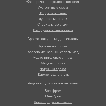
Жаропрочная нержавеющая сталь
Аустенитные стали
Ферритные стали
Дуплексные стали
Специальные стали
Инструментальные стали
Бронза, латунь, медь и сплавы
Бронзовый прокат
Европейские бронзы, сплавы меди
Медно-никелевые сплавы
Медный прокат
Латунный прокат
Европейская латунь
Редкие и тугоплавкие металлы
Вольфрам
Молибден
Прокат редких металлов