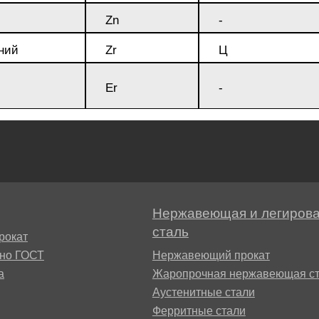
Zn
-
ний
Zr
Ц
Er
-
Нержавеющая и легиров
сталь
рокат
сно ГОСТ
Нержавеющий прокат
а
Жаропрочная нержавеющая ст
Аустенитные стали
Ферритные стали