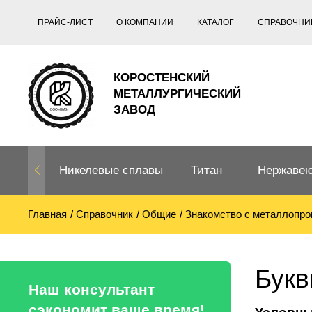
ПРАЙС-ЛИСТ
О КОМПАНИИ
КАТАЛОГ
СПРАВОЧНИ
КОРОСТЕНСКИЙ
МЕТАЛЛУРГИЧЕСКИЙ
ЗАВОД
Никелевые сплавы
Титан
Нержавею
Главная
Справочник
Общие
Знакомство с металлопро
Нихром, фехраль,
Титановый
Нержавею
термопары
прокат
Труба не
Жаропроч
Букв
Нихром
Прецизионные
Титановая
Титан
Наш консультант
сплавы
труба
согласно
сэкономит ваше время!