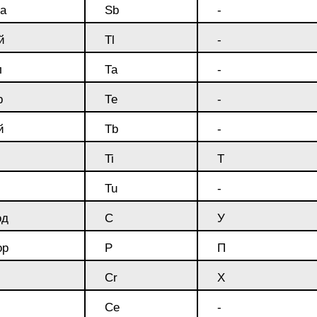
а
Sb
-
й
Tl
-
Г8МФБ
л
Та
-
р
Те
-
й
Tb
-
4В2М
Ti
Т
Tu
-
од
С
У
ор
P
П
Cr
Х
Ce
-