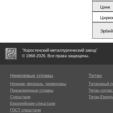
Цинк
ТЛ3
Цирко
Эрбий
ТЛ5
"Коростенский металлургический завод"
ТС5
© 1968-2026. Все права защищены.
Никелевые сплавы
Титан
Нихром, фехраль, термопары
Титановый п
Прецизионные сплавы
Титан согла
Спецстали
Титан Европ
Европейские спецстали
ГОСТ спецстали