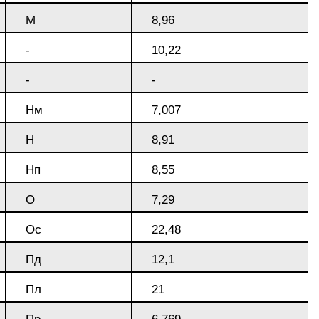
АМГ5Н
М
8,96
-
10,22
АМГ61
-
-
АМГ6Н
Нм
7,007
Н
8,91
АМЦ
Нп
8,55
О
7,29
В65
Ос
22,48
В95
Пд
12,1
Пл
21
ВД1АМ