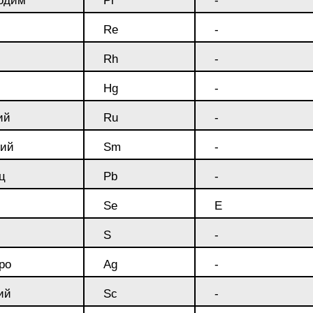
одим
Pr
-
БрАЖН11-6-6
АМ
Re
-
Rh
-
Hg
-
ий
Ru
-
ий
Sm
-
БФР
ц
Pb
-
Se
Е
1ТР
S
-
ро
Ag
-
ий
Sc
-