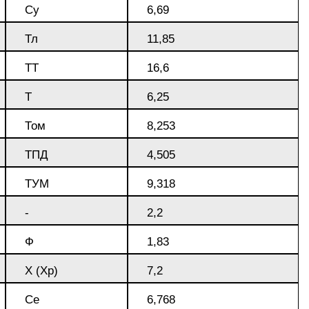
Су
6,69
Тл
11,85
ТТ
16,6
Т
6,25
Том
8,253
ТПД
4,505
ТУМ
9,318
-
2,2
Ф
1,83
Х (Хр)
7,2
Се
6,768