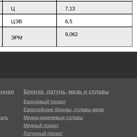
Ц
7,13
ЦЭВ
6,5
9,062
ЭРМ
анная
Бронза, латунь, медь и сплавы
Бронзовый прокат
Европейские бронзы, сплавы меди
аль
Медно-никелевые сплавы
Медный прокат
Латунный прокат