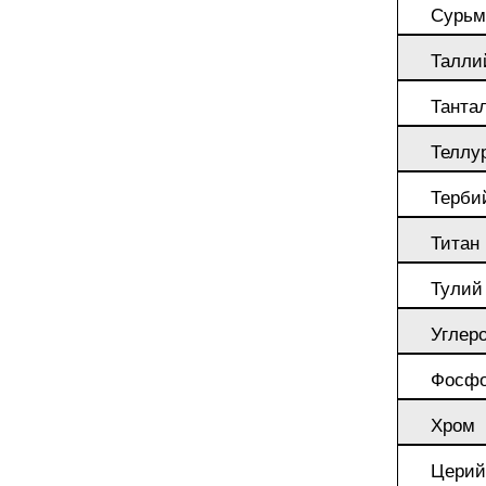
ЭИ607
25Х13Н2
Сурьм
Талли
Сплав АТ3
37Х12Н8
круг, лист
Танта
Теллу
40Х9С2
Сплав
Терби
СП17
45Х14Н1
Титан
Сплав
Тулий
СП19
ШХ15
Углер
Сплав
Фосф
СП40
Хром
Церий
СПТ-2 св