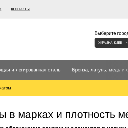
К
КОНТАКТЫ
Выберите город
УКРАИНА, КИЕВ
щая и легированная сталь
Бронза, латунь, медь и 
катом
щий прокат
Бронзовый прокат
ржавеющая
ная нержавеющая сталь
Бронзовая труба
Европейские бронзы, сп
ы в марках и плотность м
меди