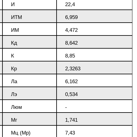
И
22,4
пластины
АК5, АК5
Сплав 60
Церий
Д16чАТ,
ИТМ
6,959
ПОССу 3
Напаиваемые
АК6, АК6
Сплав 70
Эрбий
ИМ
4,472
пластины
Д19ЧТ
ПОССу 1
Кд
8,642
АК7
Сплав 70
К
8,85
ПОССу 2
Кр
2,3263
АК8
Сплав 70
Ла
6,162
АМГ2
Лэ
0,534
Люм
-
АМГ3Н
Мг
1,741
Мц (Мр)
7,43
АМГ5, А