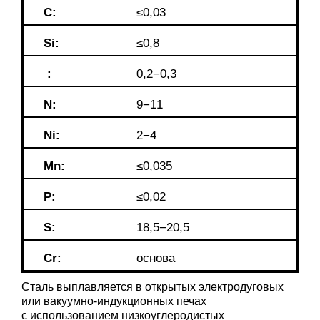
C:
≤0,03
Si:
≤0,8
:
0,2−0,3
N:
9−11
Ni:
2−4
Mn:
≤0,035
P:
≤0,02
S:
18,5−20,5
Cr:
основа
Сталь выплавляется в открытых электродуговых
или вакуумно-индукционных печах
с использованием низкоуглеродистых