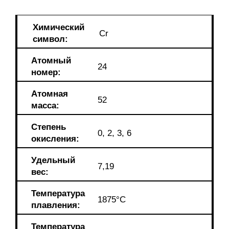
Химический
Cr
символ:
Атомный
24
номер:
Атомная
52
масса:
Степень
0, 2, 3, 6
окисления:
Удельный
7,19
вес:
Температура
1875°С
плавления:
Температура