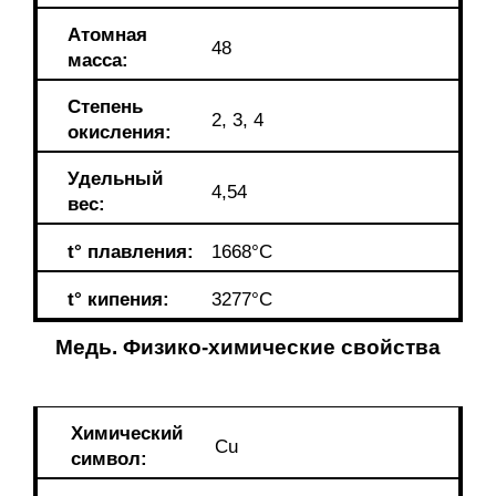
Атомная
48
масса:
Степень
2, 3, 4
окисления:
Удельный
4,54
вес:
t° плавления:
1668°C
t°
кипения:
3277°C
Медь. Физико-химические свойства
Химический
Сu
символ: