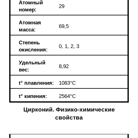
Атомный
29
номер:
Атомная
69,5
масса:
Степень
0, 1, 2, 3
окисления:
Удельный
8,92
вес:
t°
плавления:
1083°C
t°
кипения:
2564°C
Цирконий. Физико-химические
свойства