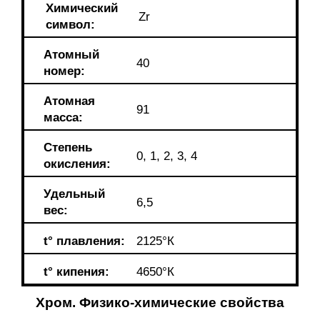
Химический
Zr
символ:
Атомный
40
номер:
Атомная
91
масса:
Степень
0, 1, 2, 3, 4
окисления:
Удельный
6,5
вес:
t°
плавления:
2125°К
t°
кипения:
4650°К
Хром. Физико-химические свойства