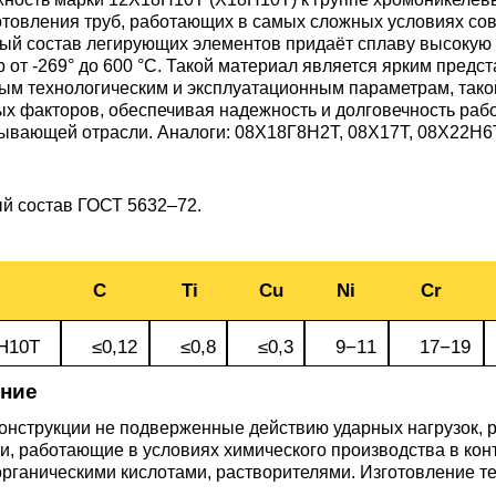
3М2Т
Leaded Brasses
готовления труб, работающих в самых сложных условиях со
ющий
Литье из бронзы
Beryllium Copper С17200
Монель 400®,
Медный лист
Лента, фольга
ый состав легирующих элементов придаёт сплаву высокую 
МНЖМц28-2.5-1.5
32760
БФ
Р9
 от -269° до 600 °C. Такой материал является ярким пред
Т,
Red brass
ым технологическим и эксплуатационным параметрам, тако
Втулка из бронзы
Cadmium Copper
Медный
Лист, плита
х факторов, обеспечивая надежность и долговечность раб
Монель 405®, Сплав 405
шестигранник
32750
я сталь
ывающей отрасли. Аналоги: 08Х18Г8Н2Т, 08Х17Т, 08Х22Н6
Semi-red brass
ющая
БрБ2
Chromium Copper
Латунный
й состав
ГОСТ 5632–72
.
я
бериллиевая
Монель 500®, Сплав 500
М1 медь
шестигранник
 ЭИ645
, ЭП53
Н5
С
а
бронза
Copper Tin
Copper Ti
Нейзильбер МНЦ15-20
М2 медь
Квадрат из
6АГ6Ф
С
5Х2МНФ
C
Ti
Cu
Ni
Cr
5АМ6
БрКМц3-1
латуни
Н10Т
≤0,12
≤0,8
≤0,3
9−11
17−19
ПАНЧ-11
М3 медь
Nickel silve
Д2Т
Д
7Т
БрХ, БрХ1
ЛС59-1
ние
нструкции не подверженные действию ударных нагрузок, ра
5М3Т
МА
и, работающие в условиях химического производства в конта
, 04х19н9
БрХЦр, БрХЦрТ
ЛОК59-1-0,3
органическими кислотами, растворителями. Изготовление т