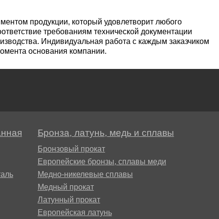
пластины
АК5, АК5
Сплав 60
Церий
Д16чАТ,
ментом продукции, который удовлетворит любого
оответствие требованиям технической документации
ПОССу 3
изводства. Индивидуальная работа с каждым заказчиком
Напаиваемые
АК6, АК6
Сплав 70
Эрбий
момента основания компании.
пластины
Д19ЧТ
ПОССу 1
АК7
Сплав 70
ПОССу 2
АК8
Сплав 70
анная
Бронза, латунь, медь и сплавы
АМГ2
Бронзовый прокат
Европейские бронзы, сплавы меди
аль
Медно-никелевые сплавы
АМГ3Н
Медный прокат
Латунный прокат
Европейская латунь
АМГ5, А