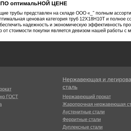
 ПО оптимальНОЙ ЦЕНЕ
М3
я ножей
БрАМц9-2
ЛО62-1
ие трубы представлен на складе ООО «_" полным ассорти
птимальная ценовая категория труб 12Х18Н10Т и полное с
обеспечить надежность и экономическую эффективность про
95Х18
 от стоимости покупки является девизом нашей работы с 
0М15
БрОФ6.5-0.15
Латунь Л63
М2Т
90Х18МФ
Б,
БрАЖН10-4-4
Латунь Л96
Н10Б
Б
БрБНТ 1.9
Нержавеющая и легиров
сталь
3Т3МР
рокат
БрАЖ9-4
сно ГОСТ
Нержавеющий прокат
а
Жаропрочная нержавеющая ст
Н4Т
Аустенитные стали
БрНБТ
Ферритные стали
Дуплексные стали
В2МФ