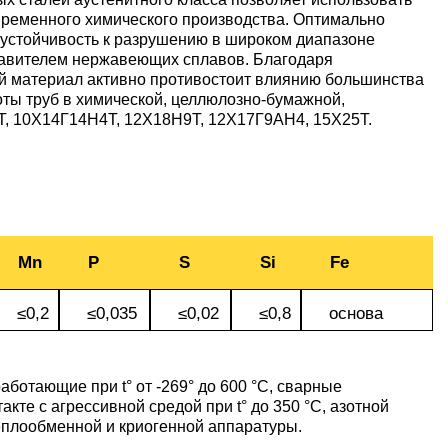
уголок
Припои
лист
временного химического производства. Оптимально
Вольфрамовая
сурьмян
О1, О2 о
устойчивость к разрушению в широком диапазоне
лента, фольга
Алюмин
Баббит
Сплав 50
Селен
Лютеций
ставителем нержавеющих сплавов. Благодаря
Медно-
квадрат
Б16
Квадрат
Лента,
й материал активно противостоит влиянию большинства
молибденовые
дюралев
Серебря
ПОС-90
фольга
оты труб в химической, целлюлозно-бумажной,
псевдосплавы
Вольфрамовый
припой
Сплав 50
Люминофоры
Неодим
Т, 10Х14Г14Н4Т, 12Х18Н9Т, 12Х17Г9АН4, 15Х25Т.
лист
Алюмин
швеллер
Шестигр
ПОССу 6
дюралев
Припой h
Сплав 57
Скандий
Празеодим
Изделия из
вольфрама
Алюмин
ПОССу 3
tanium
шестигра
Дюралев
Сплав 60
Самарий
Mn
P
S
Si
Fe
швеллер
Сплав Вуда
ПОССу 8
≤0,2
≤0,035
≤0,02
≤0,8
основа
АД1
r
Сплав 60
Тербий
Д1Т
Сплав Розе
ПОССу 4
ботающие при t° от -269° до 600 °C, сварные
АК4, АК4
Сплав 60
Тулий
кте с агрессивной средой при t° до 350 °C, азотной
Д16Т
еплообменной и криогенной аппаратуры.
Твердосплавные
ПОССу 4