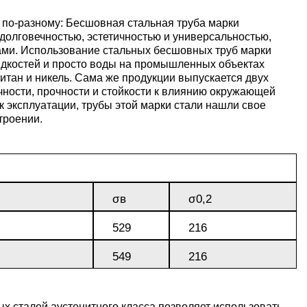
Ванадий
Редкие металлы
Гафний
ы
Электрод ЭВЛ,
Молибденовая
 по-разному: Бесшовная стальная труба марки
ЭВИ, ВА
проволока,
Алюмини
Дюралев
Европей
долговечностью, эстетичностью и универсальностью,
ми. Использование стальных бесшовных труб марки
нить
проволок
алюмини
Индий
Бериллий
Лантоиды
Кобальт
идкостей и просто воды на промышленных объектах
ая
итан и никель. Сама же продукции выпускается двух
Вольфрамовые
Дюралев
чности, прочности и стойкости к влиянию окружающей
электроды
Молибденовый
Алюмини
проволок
Сплав 10
Баббиты
Магний
Гадолиний
Гольмий
Ниобий
 эксплуатации, трубы этой марки стали нашли свое
пруток, круг
круг
троении.
Карбид
Дюралев
Сплав 20
Баббит
Припой
Рений
Галлий
Диспрозий
Тантал ТВЧ
Молибденовая
Лента, ф
Б83
лента, фольга
Вольфрамовая
Дюралев
Сплав 20
Припой 
Олово
Цирконий
Германий
Европий
σв
σ0,2
проволока, нить
Алюмин
Баббит
Молибденовый
лист
Б86
529
216
лист
Дюралев
Сплав 30
Оловянн
Высокоч
Свинец
Иттрий
Иттербий
549
216
Вольфрамовый
припой
олово
пруток, круг
Алюмин
Баббит
ОВЧ000
Изделия из
уголок
Б88
Дюралев
Сплав 50
Свинцов
Литий
Лантан
молибдена
 сталей аустенитного класса позволяет использовать