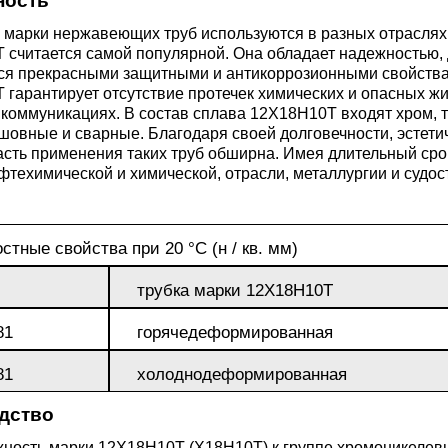
ность
ющая
4С2
ные стали
20Х23Н18
Втулка из бронзы
я проволока
Алюминиевая бронза
Медно-никелевые сплав
 марки нержавеющих труб используются в разных отраслях
считается самой популярной. Она обладает надежностью, 
тся прекрасными защитными и антикоррозионными свойства
0С2
4М3
е стали
12Х25Н16Г7АР
Бронзовая
 гарантирует отсутствие протечек химических и опасных ж
жавеющий
проволока
Этилированная оловянн
Куниаль МНА13-3
Медный прокат
коммуникациях. В состав сплава 12Х18Н10Т входят хром, т
бронза
шовные и сварные. Благодаря своей долговечности, эстети
М3, 316L
ые стали
сть применения таких труб обширна. Имея длительный срок
щая лента
Бронзовый круг
Манганин МНМц3-12
Медная труба
Латунный прокат
фтехимической и химической, отрасли, металлургии и судос
Марганцовая бронза
ДТ
8Х17
32101
ные стали
ющий лист
Лента ,фольга
Мельхиор МНЖМц 30-1-
Медная
Латунная труба
Европейская латунь
стные свойства при 20 °C (н / кв. мм)
Фосфорная бронза
1, МН19
проволока
,
Ж1
32304
0М2Т
нтальные стали
трубка марки 12Х18Н10Т
ющий
Бронзовый лист
Латунная
Silicon Brasses
нник
81
горячедеформированная
Кремниевая бронза
МНЖ5-1
Медный круг
проволока
82441
М2
жущая сталь
81
холоднодеформированная
Х18Н10Т
Бронзовый
Tin Brasses
щий уголок
шестигранник
Оловянная бронза
МНЖКТ5-1-0.2-0.2
Лента, фольга
Латунный круг
дство
i 420
32205
АМ3
Р6М5
ность марки 12Х18Н10Т (Х18Н10Т) к группе хромоникелевых