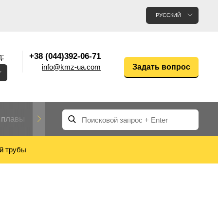
РУССКИЙ
+38 (044)392-06-71
:
info@kmz-ua.com
Задать вопрос
сплавы
Редкие и тугоплавкие металлы
Цветные
й трубы
Вольфрам
Молибден
Алюмин
прокат
лавы
Труба, трубка
Прокат редких металлов
Молибденовая
вольфрамовая
труба, трубка
Алюмини
Дюралев
труба
прокат