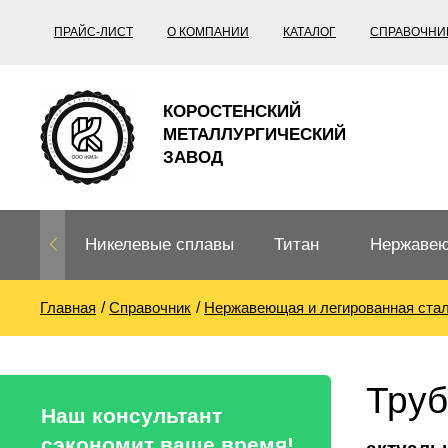
ПРАЙС-ЛИСТ
О КОМПАНИИ
КАТАЛОГ
СПРАВОЧНИ
КОРОСТЕНСКИЙ
МЕТАЛЛУРГИЧЕСКИЙ
ЗАВОД
Никелевые сплавы
Титан
Нержавею
Главная
Справочник
Нержавеющая и легированная ста
Нихром, фехраль,
Титановый
Нержавею
термопары
прокат
Труба не
Жаропроч
Труб
Нихром
Прецизионные
Титановая
Титан
Наш консультант
сплавы
труба
согласно
сэкономит ваше время!