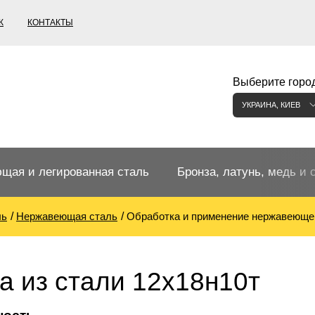
К
КОНТАКТЫ
Выберите город
УКРАИНА, КИЕВ
щая и легированная сталь
Бронза, латунь, медь и 
ль
Нержавеющая сталь
Обработка и применение нержавеюще
щий прокат
Бронзовый прокат
ржавеющая
ная нержавеющая сталь
Бронзовая труба
Европейские бронзы, сп
а из стали 12х18н10т
меди