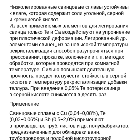
Низколегированные свинцовые сплавы устойчивы
к влаге, которая содержит соли угольной, серной
и кремниевой кислот.
Из всех применяемых элементов для легирования
свинца только Te и Ca воздействуют на упрочнение
при пластической деформации. Легированный др.
элементами свинец, из-за невысокой температуры
рекристаллизации способен разупрочняться при
прессовании, прокатке, волочении
и т. п.
методах
обработки, которые проводятся при комнатной
температуре. Сильно повышают длительную
прочность, предел ползучести, стойкость в серной
кислоте и температуру рекристаллизации добавки
теллура. При введения 0,05% Te потери свинца
в серной кислоте снижаются в десять раз.
Применение
Свинцовые сплавы с Cu (0,04−0,08%), Te
(0,03−0,06%) и Sb (0,5−2,0%) применяют
в производстве труб, листов и др. полуфабрикатов,
предназначенных для облицовки ванн,
трубопроводов и подобной кислотоупорной