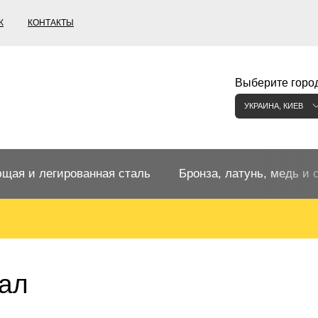
К
КОНТАКТЫ
Выберите город
УКРАИНА, КИЕВ
щая и легированная сталь
Бронза, латунь, медь и 
щий прокат
Бронзовый прокат
ржавеющая
ная нержавеющая сталь
Бронзовая труба
Европейские бронзы, сп
ал
меди