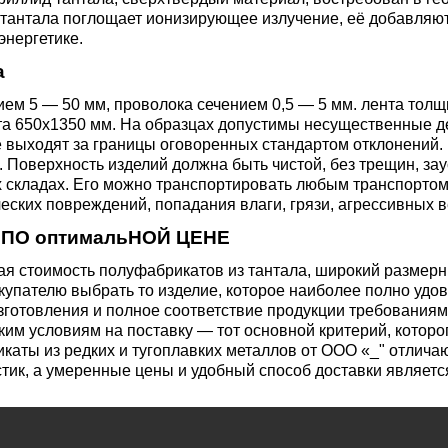
3М2Т
Leaded Brasses
тантала поглощает ионизирующее излучение, её добавляют
ющий
Литье из бронзы
Beryllium Copper С17200
Монель 400®,
Медный лист
Лента, фольга
энергетике.
МНЖМц28-2.5-1.5
32760
БФ
Р9
а
Т,
Red brass
Втулка из бронзы
Cadmium Copper
Медный
Лист, плита
ием 5 — 50 мм, проволока сечением 0,5 — 5 мм. лента толщ
Монель 405®, Сплав 405
шестигранник
32750
я сталь
а 650x1350 мм. На образцах допустимы несущественные де
Semi-red brass
 выходят за границы оговоренных стандартом отклонений. 
ющая
БрБ2
Chromium Copper
Латунный
 Поверхность изделий должна быть чистой, без трещин, зау
х складах. Его можно транспортировать любым транспорт
я
бериллиевая
Монель 500®, Сплав 500
М1 медь
шестигранник
 ЭИ645
, ЭП53
Н5
С
еских повреждений, попадания влаги, грязи, агрессивных 
а
бронза
Copper Tin
Copper Ti
 ПО оптимальНОЙ ЦЕНЕ
Нейзильбер МНЦ15-20
М2 медь
Квадрат из
6АГ6Ф
С
5Х2МНФ
я стоимость полуфабрикатов из тантала, широкий размерн
5АМ6
БрКМц3-1
латуни
упателю выбрать то изделие, которое наиболее полно удо
зготовления и полное соответствие продукции требования
ПАНЧ-11
М3 медь
Nickel silve
Д2Т
Д
ким условиям на поставку — тот основной критерий, котор
7Т
БрХ, БрХ1
ЛС59-1
аты из редких и тугоплавких металлов от ООО «_" отлича
тик, а умеренные цены и удобный способ доставки являетс
5М3Т
МА
, 04х19н9
БрХЦр, БрХЦрТ
ЛОК59-1-0,3