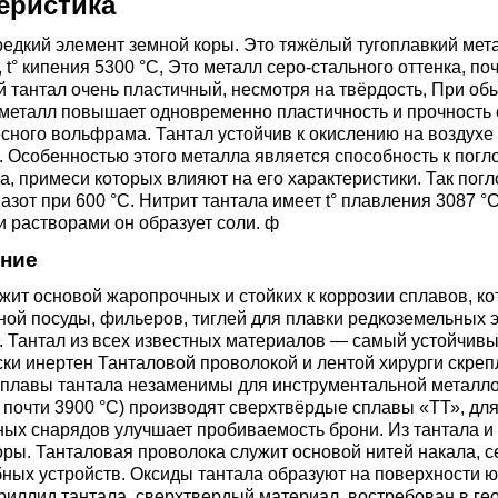
еристика
ющая
4С2
ные стали
20Х23Н18
Втулка из бронзы
я проволока
Алюминиевая бронза
Медно-никелевые сплав
редкий элемент земной коры. Это тяжёлый тугоплавкий мет
, t° кипения 5300 °C, Это металл серо-стального оттенка, поч
0С2
4М3
е стали
12Х25Н16Г7АР
Бронзовая
й тантал очень пластичный, несмотря на твёрдость, При о
жавеющий
проволока
Этилированная оловянн
Куниаль МНА13-3
Медный прокат
 металл повышает одновременно пластичность и прочность 
сного вольфрама. Тантал устойчив к окислению на воздухе
бронза
 Особенностью этого металла является способность к погл
М3, 316L
ые стали
а, примеси которых влияют на его характеристики. Так по
щая лента
Бронзовый круг
Манганин МНМц3-12
Медная труба
Латунный прокат
азот при 600 °C. Нитрит тантала имеет t° плавления 3087 °
Марганцовая бронза
 растворами он образует соли. ф
ДТ
8Х17
32101
ные стали
ние
ющий лист
Лента ,фольга
Мельхиор МНЖМц 30-1-
Медная
Латунная труба
Европейская латунь
Фосфорная бронза
1, МН19
проволока
жит основой жаропрочных и стойких к коррозии сплавов, к
,
Ж1
32304
0М2Т
нтальные стали
ной посуды, фильеров, тиглей для плавки редкоземельных 
. Тантал из всех известных материалов — самый устойчивы
ющий
Бронзовый лист
Латунная
Silicon Brasses
ки инертен Танталовой проволокой и лентой хирурги скрепл
нник
Кремниевая бронза
МНЖ5-1
Медный круг
проволока
плавы тантала незаменимы для инструментальной металлоо
82441
М2
жущая сталь
почти 3900 °C) производят сверхтвёрдые сплавы «ТТ», дл
Х18Н10Т
Бронзовый
Tin Brasses
ых снарядов улучшает пробиваемость брони. Из тантала и
щий уголок
шестигранник
Оловянная бронза
МНЖКТ5-1-0.2-0.2
Лента, фольга
Латунный круг
ры. Танталовая проволока служит основой нитей накала, с
i 420
32205
АМ3
Р6М5
бных устройств. Оксиды тантала образуют на поверхности
риллид тантала, сверхтвердый материал, востребован в г