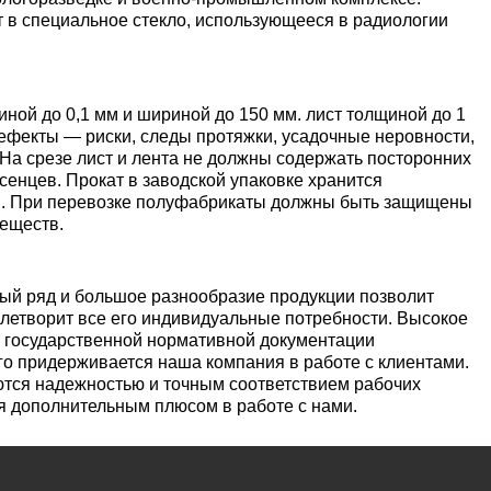
уголок
Припои
лист
 в специальное стекло, использующееся в радиологии
Вольфрамовая
сурьмян
О1, О2 о
лента, фольга
Алюмин
Баббит
Сплав 50
Селен
Лютеций
Медно-
квадрат
Б16
Квадрат
Лента,
молибденовые
дюралев
Серебря
ПОС-90
фольга
иной до 0,1 мм и шириной до 150 мм. лист толщиной до 1
псевдосплавы
Вольфрамовый
припой
Сплав 50
Люминофоры
Неодим
фекты — риски, следы протяжки, усадочные неровности,
лист
Алюмин
На срезе лист и лента не должны содержать посторонних
швеллер
Шестигр
ПОССу 6
сенцев. Прокат в заводской упаковке хранится
ом. При перевозке полуфабрикаты должны быть защищены
дюралев
Припой h
Сплав 57
Скандий
Празеодим
веществ.
Изделия из
вольфрама
Алюмин
ПОССу 3
tanium
шестигра
Дюралев
Сплав 60
Самарий
ый ряд и большое разнообразие продукции позволит
швеллер
влетворит все его индивидуальные потребности. Высокое
Сплав Вуда
ПОССу 8
м государственной нормативной документации
АД1
r
Сплав 60
Тербий
ого придерживается наша компания в работе с клиентами.
Д1Т
ются надежностью и точным соответствием рабочих
я дополнительным плюсом в работе с нами.
Сплав Розе
ПОССу 4
АК4, АК4
Сплав 60
Тулий
Д16Т
Твердосплавные
ПОССу 4