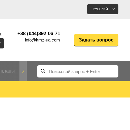
РУССКИЙ
+38 (044)392-06-71
:
info@kmz-ua.com
Задать вопрос
сплавы
Редкие и тугоплавкие металлы
Цветные
Вольфрам
Молибден
Алюмин
прокат
лавы
Труба, трубка
Прокат редких металлов
Молибденовая
вольфрамовая
труба, трубка
Алюмини
Дюралев
труба
прокат