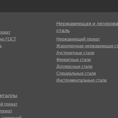
М3
я ножей
БрАМц9-2
ЛО62-1
Нержавеющая и легиров
95Х18
0М15
БрОФ6.5-0.15
Латунь Л63
сталь
рокат
сно ГОСТ
Нержавеющий прокат
М2Т
90Х18МФ
а
Жаропрочная нержавеющая ст
Б,
БрАЖН10-4-4
Латунь Л96
Аустенитные стали
Н10Б
Ферритные стали
Б
БрБНТ 1.9
Дуплексные стали
Специальные стали
3Т3МР
Инструментальные стали
БрАЖ9-4
металлы
Н4Т
БрНБТ
й прокат
прокат
В2МФ
й алюминий