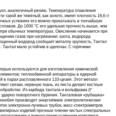
Ванадий
Редкие металлы
Гафний
ы
Электрод ЭВЛ,
Молибденовая
алл, аналогичный рению. Температура плавления
ЭВИ, ВА
проволока,
Алюмини
Дюралев
Европей
ти такой же тяжёлый, как золото, имеет плотность 16,6 г/
нить
проволок
алюмини
Индий
Бериллий
Лантоиды
Кобальт
бычных условиях его можно прокатывать в тончайшую
ая
сплавов. До 1000 °C его удельная прочность выше, чем
 при обычных температурах. Окисление начинается при
Вольфрамовые
Дюралев
ощению газов при нагревании: азота, водорода
электроды
Молибденовый
Алюмини
проволок
Сплав 10
Баббиты
Магний
Гадолиний
Гольмий
Ниобий
глощенный водород сообщает металлу хрупкость, Тантал
пруток, круг
круг
C. Тантал мало устойчив в щелочах. С горячими
Карбид
Дюралев
Сплав 20
Баббит
Припой
Рений
Галлий
Диспрозий
Тантал ТВЧ
Молибденовая
Лента, ф
Б83
лента, фольга
оторые используются для изготовления химической
Вольфрамовая
Дюралев
Сплав 20
Припой 
Олово
Цирконий
Германий
Европий
элементов; теплообменной аппаратуры в ядерной
й в парах расплавленного 133-цезия. Этот металл
проволока, нить
Алюмин
Баббит
яют связки, нервную ткань, из листа делают костные
Молибденовый
лист
Б86
бработке. Из карбида тантала и вольфрама (t°
лист
Дюралев
Сплав 30
Оловянн
Высокоч
Свинец
Иттрий
Иттербий
я ударно поворотного бурения. Танталовая «рубашка»
Вольфрамовый
припой
олово
 ниобия производят энергоёмкие электролитические
пруток, круг
Алюмин
Баббит
ОВЧ000
еток электронно-лучевых трубок, масс-спектрометров
Изделия из
уголок
Б88
Дюралев
Сплав 50
Свинцов
Литий
Лантан
 ювелирных изделий прочные пленки чистых спектральных
еологоразведке и военно-промышленном комплексе.
молибдена