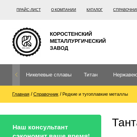
ПРАЙС-ЛИСТ
О КОМПАНИИ
КАТАЛОГ
СПРАВОЧНИ
КОРОСТЕНСКИЙ
МЕТАЛЛУРГИЧЕСКИЙ
ЗАВОД
Никелевые сплавы
Титан
Нержавею
Главная
Справочник
Редкие и тугоплавкие металлы
Нихром, фехраль,
Титановый
Нержавею
термопары
прокат
Труба не
Жаропроч
Тант
Нихром
Прецизионные
Титановая
Титан
Наш консультант
сплавы
труба
согласно
сэкономит ваше время!