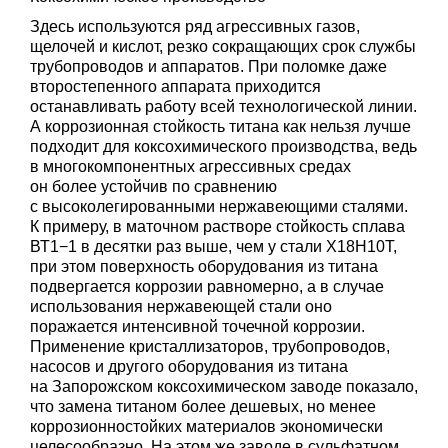
Здесь используются ряд агрессивных газов,
щелочей и кислот, резко сокращающих срок службы
трубопроводов и аппаратов. При поломке даже
второстепенного аппарата приходится
останавливать работу всей технологической линии.
А коррозионная стойкость титана как нельзя лучше
подходит для коксохимического производства, ведь
в многокомпонентных агрессивных средах
он более устойчив по сравнению
с высоколегированными нержавеющими сталями.
К примеру, в маточном растворе стойкость сплава
ВТ1−1 в десятки раз выше, чем у стали Х18Н10Т,
при этом поверхность оборудования из титана
подвергается коррозии равномерно, а в случае
использования нержавеющей стали оно
поражается интенсивной точечной коррозии.
Применение кристаллизаторов, трубопроводов,
насосов и другого оборудования из титана
на Запорожском коксохимическом заводе показало,
что замена титаном более дешевых, но менее
коррозионностойких материалов экономически
целесообразно. На этом же заводе в сульфатном