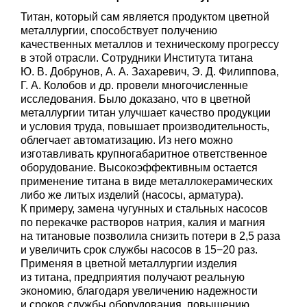
Титан, который сам является продуктом цветной
металлургии, способствует получению
качественных металлов и техническому прогрессу
в этой отрасли. Сотрудники Института титана
Ю. В. Добрунов
,
А. А. Захаревич
,
Э. Д. Филиппова
,
Г. А. Колобов
и др. провели многочисленные
исследования. Было доказано, что в цветной
металлургии титан улучшает качество продукции
и условия труда, повышает производительность,
облегчает автоматизацию. Из него можно
изготавливать крупногабаритное ответственное
оборудование. Высокоэффективным остается
применение титана в виде металлокерамических
либо же литых изделий (насосы, арматура).
К примеру, замена чугунных и стальных насосов
по перекачке растворов натрия, калия и магния
на титановые позволила снизить потери в 2,5 раза
и увеличить срок службы насосов в 15−20 раз.
Применяя в цветной металлургии изделия
из титана, предприятия получают реальную
экономию, благодаря увеличению надежности
и сроков службы оборудования, повышению