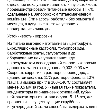
отделении цеха улавливания отличную стойкость
продемонстрировали титановые насосы ТН-70,
сделанные на Запорожском титаномагниевом
комбинате. Эти насосы работали без ремонта 6
месяцев, а чугунные в тех же условиях
продержались лишь два.
Устойчивость к коррозии
Из титана выгодно изготавливать центрифуги,
циркуляционные кастрюли, трубопроводы,
барботажные зонты, сатураторы и др.
оборудование цеха улавливания, где
по результатам исследований скорость коррозии
данного металла за год равна 0,002−0,03 мм.
Скорость коррозии в растворе сероводорода,
цианистой кислоты, 15% растворе фенола, 10%
NaOH, аммиака при t° в 100−140°С составляет
менее 0,5 мм за год. Учитывая такие показатели,
конденсаторы пиридиновых оснований, кубы-
нейтрализаторы из титана служат 5−15 лет, для
сравнения — существующие скрубберы
из углеродистой стали способны выдержать лишь