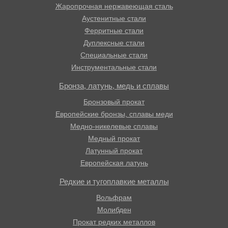
Жаропрочная нержавеющая сталь
Аустенитные стали
Ферритные стали
Дуплексные стали
Специальные стали
Инструментальные стали
Бронза, латунь, медь и сплавы
Бронзовый прокат
Европейские бронзы, сплавы меди
Медно-никелевые сплавы
Медный прокат
Латунный прокат
Европейская латунь
Редкие и тугоплавкие металлы
Вольфрам
Молибден
Прокат редких металлов