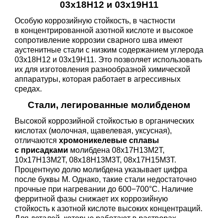
03x18Н12 и 03x19Н11
Особую коррозийную стойкость, в частности
в концентрированной азотной кислоте и высокое
сопротивление коррозии сварного шва имеют
аустенитные стали с низким содержанием углерода
03x18Н12 и 03x19Н11. Это позволяет использовать
их для изготовления разнообразной химической
аппаратуры, которая работает в агрессивных
средах.
Стали
, легированные молибденом
Высокой коррозийной стойкостью в органических
кислотах (молочная, щавелевая, уксусная),
отличаются
хромоникелевые сплавы
с присадками
молибдена 08x17Н13М2Т,
10x17Н13М2Т, 08x18Н13М3Т, 08x17Н15М3Т.
Процентную долю молибдена указывает цифра
после буквы М. Однако, такие стали недостаточно
прочные при нагревании до 600−700°С. Наличие
ферритной фазы снижает их коррозийную
стойкость к азотной кислоте высоких концентраций.