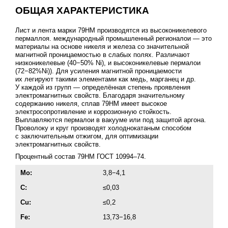
ОБЩАЯ ХАРАКТЕРИСТИКА
Лист и лента марки 79НМ производятся из высоконикелевого
пермаллоя. международный промышленный регионалои — это
материалы на основе никеля и железа со значительной
магнитной проницаемостью в слабых полях. Различают
низконикелевые (40−50% Ni), и высоконикелевые пермалои
(72−82%Ni)). Для усиления магнитной проницаемости
их легируют такими элементами как медь, марганец и др.
У каждой из групп — определённая степень проявления
электромагнитных свойств. Благодаря значительному
содержанию никеля, сплав 79НМ имеет высокое
электросопротивление и коррозионную стойкость.
Выплавляются пермалои в вакууме или под защитой аргона.
Проволоку и круг производят холоднокатаным способом
с заключительным отжигом, для оптимизации
электромагнитных свойств.
Процентный состав 79НМ
ГОСТ 10994–74
.
Мо:
3,8−4,1
C:
≤0,03
Cu:
≤0,2
Fe:
13,73−16,8