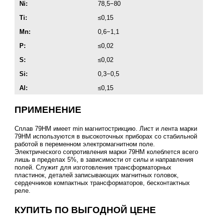
Ni:
78,5−80
Ti:
≤0,15
Mn:
0,6−1,1
P:
≤0,02
S:
≤0,02
Si:
0,3−0,5
Al:
≤0,15
ПРИМЕНЕНИЕ
Сплав 79НМ имеет min магнитострикцию. Лист и лента марки
79НМ используются в высокоточных приборах со стабильной
работой в переменном электромагнитном поле.
Электрического сопротивления марки 79НМ колеблется всего
лишь в пределах 5%, в зависимости от силы и направления
полей. Служит для изготовления трансформаторных
пластинок, деталей записывающих магнитных головок,
сердечников компактных трансформаторов, бесконтактных
реле.
КУПИТЬ ПО ВЫГОДНОЙ ЦЕНЕ