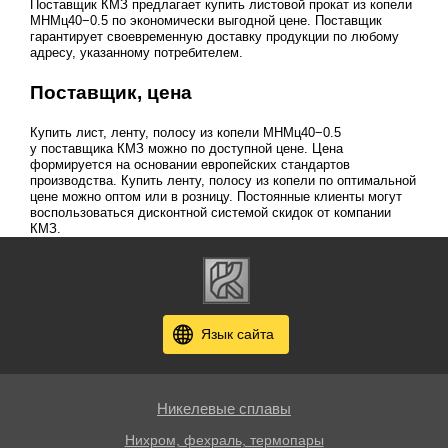
Поставщик КМЗ предлагает купить листовой прокат из копели
МНМц40−0.5 по экономически выгодной цене. Поставщик
гарантирует своевременную доставку продукции по любому
адресу, указанному потребителем.
Поставщик, цена
Купить лист, ленту, полосу из копели МНМц40−0.5
у поставщика КМЗ можно по доступной цене. Цена
формируется на основании европейских стандартов
производства. Купить ленту, полосу из копели по оптимальной
цене можно оптом или в розницу. Постоянные клиенты могут
воспользоваться дисконтной системой скидок от компании
КМЗ.
Язык сайта
Никелевые сплавы
Нихром, фехраль, термопары