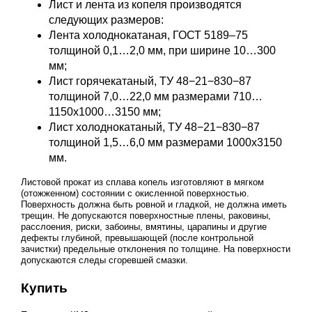
Лист и лента из копеля производятся
следующих размеров:
Лента холоднокатаная,
ГОСТ 5189–75
толщиной 0,1…2,0 мм, при ширине 10…300
мм;
Лист горячекатаный, ТУ 48−21−830−87
толщиной 7,0…22,0 мм размерами 710…
1150x1000…3150 мм;
Лист холоднокатаный, ТУ 48−21−830−87
толщиной 1,5…6,0 мм размерами 1000x3150
мм.
Листовой прокат из сплава копель изготовляют в мягком
(отожженном) состоянии с окисленной поверхностью.
Поверхность должна быть ровной и гладкой, не должна иметь
трещин. Не допускаются поверхностные плены, раковины,
расслоения, риски, забоины, вмятины, царапины и другие
дефекты глубиной, превышающей (после контрольной
зачистки) предельные отклонения по толщине. На поверхности
допускаются следы сгоревшей смазки.
Купить