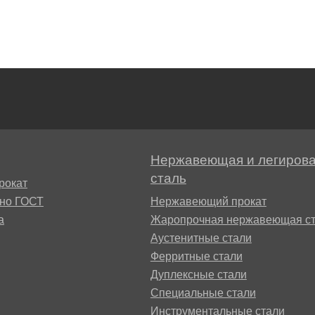
БрАЖН11-6-6
АМ
Нержавеющая и легиров
БФР
сталь
рокат
сно ГОСТ
Нержавеющий прокат
а
Жаропрочная нержавеющая ст
1ТР
Аустенитные стали
Ферритные стали
Дуплексные стали
Специальные стали
Инструментальные стали