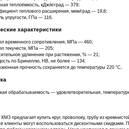
ная теплоёмкость, кДж/кгград — 379;
М3
я ножей
ициент теплового расширения, мкм/град — 19,6;
БрАМц9-2
ЛО62-1
ь упругости, ГПа — 116.
95Х18
еские характеристики
0М15
БрОФ6.5-0.15
Латунь Л63
л временного сопротивления, МПа — 460;
М2Т
90Х18МФ
л текучести, МПа — 205;
Б,
БрАЖН10-4-4
Латунь Л96
ительное удлинение при растяжении, % — 21;
Н10Б
ость по Бринеллю, НВ, не более — 134.
Б
зионная прочность сохраняется до температуры 220 °C,
БрБНТ 1.9
ка
3Т3МР
кая обрабатываемость — удовлетворительная, температур
БрАЖ9-4
Н4Т
БрНБТ
КМЗ предлагает купить круг, проволоку, трубу из кремнист
е клиенты могут воспользоваться дисконтными скидками. 
В2МФ