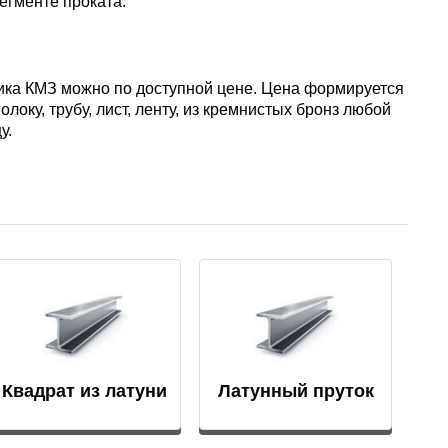
егменте проката.
АМГ5Н
АМГ61
вщика КМЗ можно по доступной цене. Цена формируется
локу, трубу, лист, ленту, из кремнистых бронз любой
у.
АМГ6Н
АМЦ
В65
В95
Квадрат из латуни
Латунный пруток
ВД1АМ