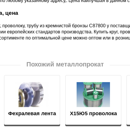
по любому указанному адресу,. Цена наилучшая в данном с
БрКд1
а, цена
НД
БрАЖНМц9-4-4-1
г, проволоку, трубу из кремнистой бронзы С87800 у поста
ии европейских стандартов производства. Купить круг, прово
сортименте по оптимальной цене можно оптом или в розниц
Н4
БрАЖМц10-3-1,5
В2МФ
Похожий металлопрокат
БрОЦС5-5-5,
ОЦС555
АМ3
БрОЦСН3-7-5-1
МВФАБ
БрОЦС4-4-2.5
Фехралевая лента
Х15Ю5 проволока
Н2МВФАБ