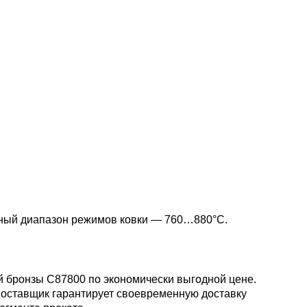
пластины
АК5, АК5
Сплав 60
Церий
Д16чАТ,
ПОССу 3
Напаиваемые
АК6, АК6
Сплав 70
Эрбий
пластины
Д19ЧТ
ПОССу 1
АК7
Сплав 70
ПОССу 2
АК8
Сплав 70
АМГ2
ный диапазон режимов ковки — 760…880°С.
АМГ3Н
ой бронзы С87800 по экономически выгодной цене.
Поставщик гарантирует своевременную доставку
АМГ5, А