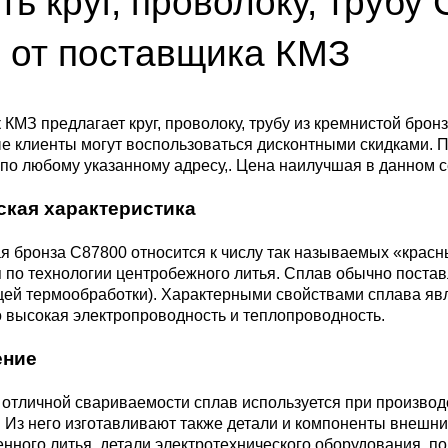
ть круг, проволоку, трубу
ющая
4С2
ные стали
20Х23Н18
Втулка из бронзы
я проволока
Алюминиевая бронза
Медно-никелевые сплав
 от поставщика КМЗ
0С2
4М3
е стали
12Х25Н16Г7АР
Бронзовая
жавеющий
проволока
Этилированная оловянн
Куниаль МНА13-3
Медный прокат
бронза
КМЗ предлагает круг, проволоку, трубу из кремнистой бро
е клиенты могут воспользоваться дисконтными скидками. 
М3, 316L
ые стали
по любому указанному адресу,. Цена наилучшая в данном с
щая лента
Бронзовый круг
Манганин МНМц3-12
Медная труба
Латунный прокат
Марганцовая бронза
ская характеристика
ДТ
8Х17
32101
ные стали
ющий лист
Лента ,фольга
Мельхиор МНЖМц 30-1-
Медная
Латунная труба
Европейская латунь
 бронза С87800 относится к числу так называемых «красны
Фосфорная бронза
1, МН19
проволока
 по технологии центробежного литья. Сплав обычно поставл
,
Ж1
32304
0М2Т
нтальные стали
ей термообработки). Характерными свойствами сплава явл
ющий
Бронзовый лист
Латунная
Silicon Brasses
 высокая электропроводность и теплопроводность.
нник
Кремниевая бронза
МНЖ5-1
Медный круг
проволока
82441
М2
жущая сталь
ение
Х18Н10Т
Бронзовый
Tin Brasses
щий уголок
шестигранник
Оловянная бронза
МНЖКТ5-1-0.2-0.2
Лента, фольга
Латунный круг
отличной свариваемости сплав используется при производ
 Из него изготавливают также детали и компоненты внешн
i 420
32205
АМ3
Р6М5
нного литья, детали электротехнического оборудования, п