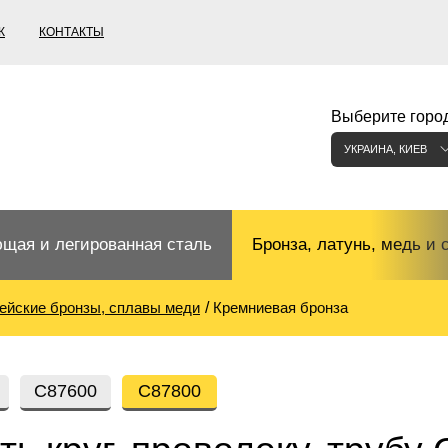
К
КОНТАКТЫ
Выберите город
УКРАИНА, КИЕВ
щая и легированная сталь
Бронза, латунь, медь и 
ейские бронзы, сплавы меди
Кремниевая бронза
щий прокат
Бронзовый прокат
ржавеющая
ная нержавеющая сталь
Бронзовая труба
Европейские бронзы, сп
С87600
С87800
меди