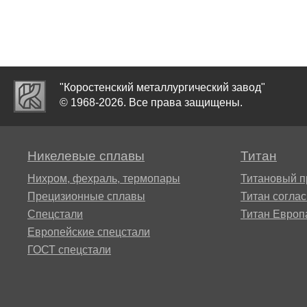
Alloy 59
ХН73МБТЮ-вд
Сплав
Сплав 52Н
15Х16Н2
ВТ22
Хастеллой B2®
ХН75МБТЮ,
Инконель 625
Сплав 68НХВКТЮ
15Х1М1Ф
Сплав
"Коростенский металлургический завод"
ВТ23
Хастеллой c22
© 1968-2026. Все права защищены.
ХН77ТЮ,
Сплав 79НМ
15Х5М
ЭИ437А
ВТ25,
Хастеллой Х®
Никелевые сплавы
Титан
ВТ25у
Сплав 80НМ
18Х12ВМ
Нихром, фехраль, термопары
Титановый п
ХН77ТЮР,
Прецизионные сплавы
Титан согла
Хайнс 188®
Nimonic 80a
Сплав 2B
Сплав 80НХС
Спецстали
Титан Европ
20Х1М1Ф
Европейские спецстали
Хайнс 25®
ХН78Т труба
ГОСТ спецстали
Сплав 3М
20Х3МВФ
Waspalloy®
ХН80ТБЮ,
Сплав 5В