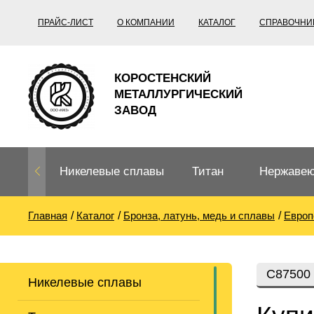
ПРАЙС-ЛИСТ
О КОМПАНИИ
КАТАЛОГ
СПРАВОЧНИ
КОРОСТЕНСКИЙ
МЕТАЛЛУРГИЧЕСКИЙ
ЗАВОД
Никелевые сплавы
Титан
Нержавею
Главная
Каталог
Бронза, латунь, медь и сплавы
Европ
Нихром, фехраль,
Титановый
Нержавею
термопары
прокат
Труба не
Жаропроч
С87500
Никелевые сплавы
Нихром
Прецизионные
Титановая
Титан
сплавы
труба
согласно