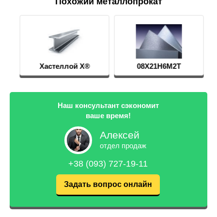
Похожий металлопрокат
Хастеллой Х®
08Х21Н6М2Т
Наш консультант сэкономит
ваше время!
Алексей
отдел продаж
+38 (093) 727-19-11
Задать вопрос онлайн