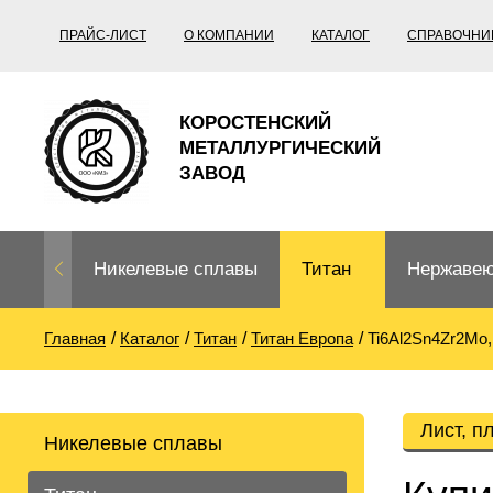
ПРАЙС-ЛИСТ
О КОМПАНИИ
КАТАЛОГ
СПРАВОЧНИ
КОРОСТЕНСКИЙ
МЕТАЛЛУРГИЧЕСКИЙ
ЗАВОД
Никелевые сплавы
Титан
Нержавею
Главная
Каталог
Титан
Титан Европа
Ti6Al2Sn4Zr2Mo, 
Нихром, фехраль,
Титановый
Нержавею
термопары
прокат
Труба не
Жаропроч
Лист, п
Никелевые сплавы
Нихром
Прецизионные
Титановая
Титан
сплавы
труба
согласно