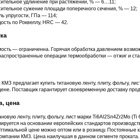
ительное удлинение при растяжении, % — 6…11;
М3
я ножей
ительное сужение площади поперечного сечения, % — 12;
БрАМц9-2
ЛО62-1
ь упругости, ГПа — 114;
ость по Роквеллу, HRC — 42.
95Х18
0М15
БрОФ6.5-0.15
Латунь Л63
ка
ость — ограниченна. Горячая обработка давлением возмо
М2Т
90Х18МФ
распространенные операции термообработки — отжиг и ста
Б,
БрАЖН10-4-4
Латунь Л96
Н10Б
Б
БрБНТ 1.9
КМЗ предлагает купить титановую ленту, плиту, фольгу, лис
ене. Поставщик гарантирует своевременную доставку проду
3Т3МР
БрАЖ9-4
а, цена
Н4Т
ановую ленту, плиту, фольгу, лист марки Ti6Al2Sn4Zr2Mo (T
БрНБТ
руется на основании европейских стандартов производства.
птимальной цене можно оптом или в розницу. Постоянные 
компании КМЗ. Цена наилучшая в данном сегменте проката.
В2МФ