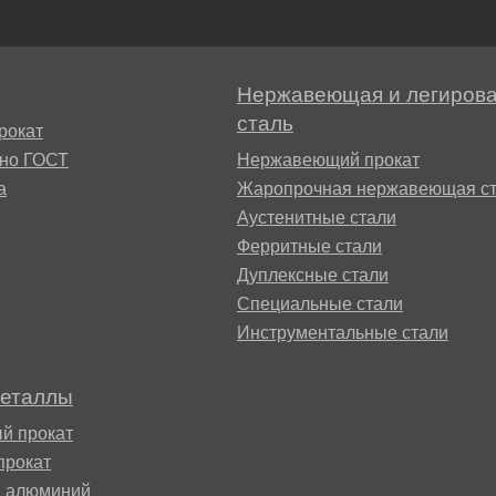
БрАЖН11-6-6
АМ
Нержавеющая и легиров
сталь
рокат
сно ГОСТ
Нержавеющий прокат
а
Жаропрочная нержавеющая ст
Аустенитные стали
Ферритные стали
БФР
Дуплексные стали
Специальные стали
Инструментальные стали
1ТР
металлы
й прокат
прокат
й алюминий