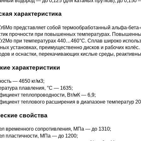
3М2Т
Leaded Brasses
нный водород — до 0,125 (для катаных прутков), до 0,150 
ющий
Литье из бронзы
Beryllium Copper С17200
Монель 400®,
Медный лист
Лента, фольга
ская характеристика
МНЖМц28-2.5-1.5
32760
БФ
Р9
Т,
Red brass
Zr6Mo представляет собой термообработанный альфа-бета-
Втулка из бронзы
Cadmium Copper
Медный
Лист, плита
стик прочности при повышенных температурах. Повышенный
Монель 405®, Сплав 405
шестигранник
32750
я сталь
Zr2Mo при температурах 440…460°C. Сплав широко использу
Semi-red brass
ных установках, преимущественно дисков и рабочих колёс.
ющая
БрБ2
Chromium Copper
Латунный
дов и оснастки, перекачивающих кислые среды, реактивны
я
бериллиевая
Монель 500®, Сплав 500
М1 медь
шестигранник
 ЭИ645
, ЭП53
Н5
С
а
бронза
кие характеристики
Copper Tin
Copper Ti
Нейзильбер МНЦ15-20
М2 медь
Квадрат из
6АГ6Ф
С
5Х2МНФ
ость — 4650 кг/м3;
5АМ6
БрКМц3-1
латуни
ратура плавления, °С — 1635;
ициент теплопроводности, Вт/мК — 6,9;
ициент теплового расширения в диапазоне температур 20
ПАНЧ-11
М3 медь
Nickel silve
Д2Т
Д
7Т
БрХ, БрХ1
ЛС59-1
еские свойства
5М3Т
МА
л временного сопротивления, МПа — до 1310;
, 04х19н9
БрХЦр, БрХЦрТ
ЛОК59-1-0,3
л пластичности, МПа — до 1200;