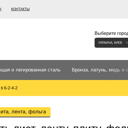
К
КОНТАКТЫ
Выберите город
УКРАИНА, КИЕВ
щая и легированная сталь
Бронза, латунь, медь и 
ti 6-2-4-2
щий прокат
Бронзовый прокат
ржавеющая
ная нержавеющая сталь
Бронзовая труба
Европейские бронзы, сп
лита, лента, фольга
меди