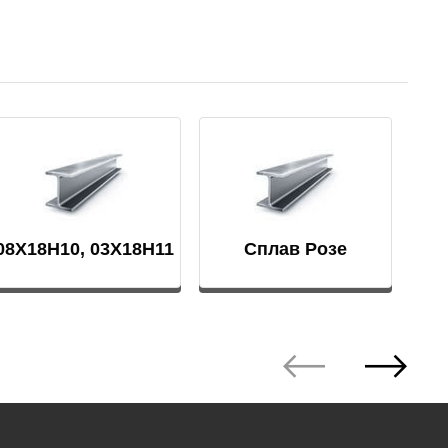
АМГ5Н
АМГ61
АМГ6Н
АМЦ
08Х18Н10, 03Х18Н11
Сплав Розе
В65
В95
ВД1АМ