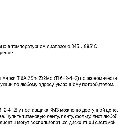
пластины
АК5, АК5
Сплав 60
Церий
Д16чАТ,
ПОССу 3
Напаиваемые
АК6, АК6
Сплав 70
Эрбий
пластины
Д19ЧТ
ПОССу 1
АК7
жна в температурном диапазоне 845…895°С,
Сплав 70
рение.
ПОССу 2
АК8
Сплав 70
т марки Ti6Al2Sn4Zr2Mo (Ti 6−2-4−2) по экономически
кции по любому адресу, указанному потребителем. .
АМГ2
АМГ3Н
i 6−2-4−2) у поставщика КМЗ можно по доступной цене.
 Купить титановую ленту, плиту, фольгу, лист любой
клиенты могут воспользоваться дисконтной системой
АМГ5, А