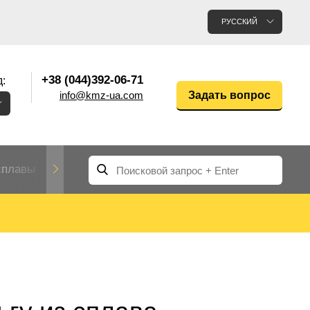
РУССКИЙ
+38 (044)392-06-71
:
info@kmz-ua.com
Задать вопрос
сплавы
Редкие и тугоплавкие металлы
Цветные
Вольфрам
Молибден
Алюмин
прокат
лавы
Труба, трубка
Прокат редких металлов
Молибденовая
вольфрамовая
труба, трубка
Алюмини
Дюралев
труба
прокат