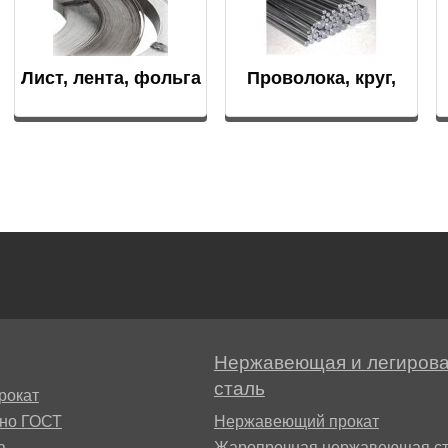
БрАЖН11-6-6
АМ
Лист, лента, фольга
Проволока, круг,
пруток
БФР
1ТР
Нержавеющая и легиров
сталь
рокат
сно ГОСТ
Нержавеющий прокат
а
Жаропрочная нержавеющая ст