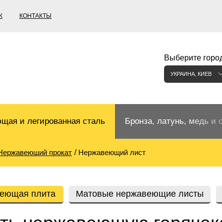
К
КОНТАКТЫ
Выберите город
УКРАИНА, КИЕВ
щая и легированная сталь
Бронза, латунь, медь и 
Нержавеющий прокат
Нержавеющий лист
щий прокат
Бронзовый прокат
ржавеющая
ная нержавеющая сталь
Бронзовая труба
Европейские бронзы, сп
еющая плита
Матовые нержавеющие листы
меди