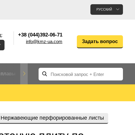
РУССКИЙ
+38 (044)392-06-71
:
info@kmz-ua.com
Задать вопрос
сплавы
Редкие и тугоплавкие металлы
Цветные
Вольфрам
Молибден
Алюмин
прокат
лавы
Труба, трубка
Прокат редких металлов
Молибденовая
Нержавеющие перфорированные листы
вольфрамовая
труба, трубка
Алюмини
Дюралев
труба
прокат