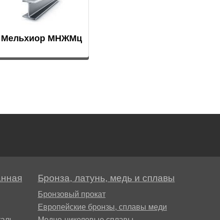
Мельхиор МНЖМц
30-1-1, МН19
анная
Бронза, латунь, медь и сплавы
Бронзовый прокат
Европейские бронзы, сплавы меди
аль
Медно-никелевые сплавы