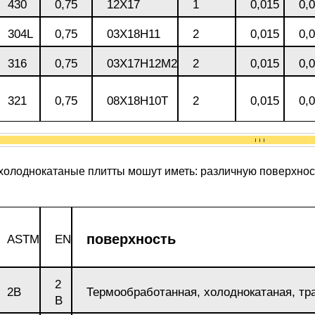
430
0,75
12Х17
1
0,015
0,
М3
я ножей
БрАМц9-2
ЛО62-1
304L
0,75
03Х18Н11
2
0,015
0,
95Х18
316
0,75
03Х17Н12М2
2
0,015
0,
0М15
БрОФ6.5-0.15
Латунь Л63
321
0,75
08Х18Н10Т
2
0,015
0,
М2Т
90Х18МФ
Б,
БрАЖН10-4-4
Латунь Л96
Н10Б
Б
холоднокатаные плитты мошут иметь: различную поверхнос
БрБНТ 1.9
3Т3МР
БрАЖ9-4
поверхность
ASTM
EN
Н4Т
БрНБТ
2
2B
Термообработанная, холоднокатаная, тр
B
В2МФ