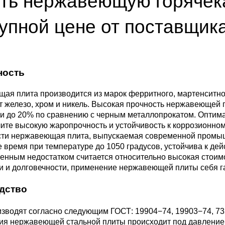
ть нержавеющую горячек
ющая
4С2
ные стали
20Х23Н18
Втулка из бронзы
я проволока
Алюминиевая бронза
Медно-никелевые сплав
упной цене от поставщик
0С2
4М3
е стали
12Х25Н16Г7АР
Бронзовая
жавеющий
проволока
Этилированная оловянн
Куниаль МНА13-3
Медный прокат
бронза
ность
М3, 316L
ые стали
щая лента
Бронзовый круг
Манганин МНМц3-12
Медная труба
Латунный прокат
ая плита производится из марок ферритного, мартенситно-
Марганцовая бронза
 железо, хром и никель. Высокая прочность нержавеющей 
ДТ
8Х17
32101
ные стали
ии до 20% по сравнению с черным металлопрокатом. Оптим
ющий лист
Лента ,фольга
Мельхиор МНЖМц 30-1-
Медная
Латунная труба
Европейская латунь
лите высокую жаропрочность и устойчивость к коррозионн
Фосфорная бронза
1, МН19
проволока
ости нержавеющая плита, выпускаемая современной промы
,
Ж1
32304
0М2Т
нтальные стали
 время при температуре до 1050 градусов, устойчива к д
ющий
Бронзовый лист
Латунная
Silicon Brasses
енным недостатком считается относительно высокая стоимо
нник
Кремниевая бронза
МНЖ5-1
Медный круг
проволока
и и долговечности, применение нержавеющей плиты себя га
82441
М2
жущая сталь
дство
Х18Н10Т
Бронзовый
Tin Brasses
щий уголок
шестигранник
Оловянная бронза
МНЖКТ5-1-0.2-0.2
Лента, фольга
Латунный круг
зводят согласно следующим ГОСТ: 19904−74, 19903−74, 73
i 420
32205
АМ3
Р6М5
я нержавеющей стальной плиты происходит под давление