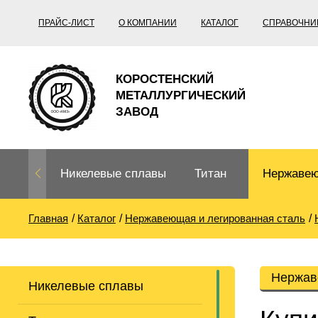
ПРАЙС-ЛИСТ
О КОМПАНИИ
КАТАЛОГ
СПРАВОЧНИ
КОРОСТЕНСКИЙ
МЕТАЛЛУРГИЧЕСКИЙ
ЗАВОД
Никелевые сплавы
Титан
Нержавею
Главная
Каталог
Нержавеющая и легированная сталь
Нихром, фехраль,
Титановый
Нержавею
термопары
прокат
Труба не
Жаропроч
Нержав
Никелевые сплавы
Нихром
Прецизионные
Титановая
Титан
сплавы
труба
согласно