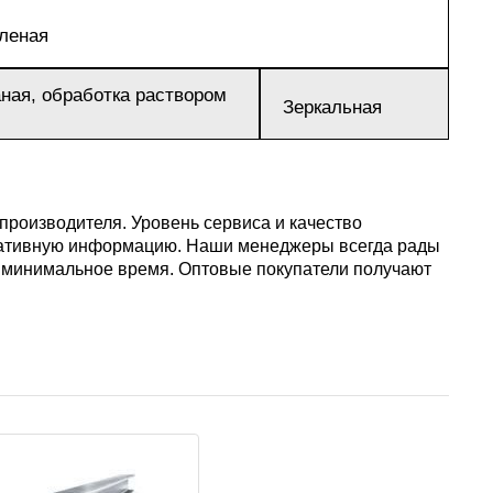
АМГ5Н
вленая
АМГ61
аная, обработка раствором
Зеркальная
АМГ6Н
производителя. Уровень сервиса и качество
АМЦ
ративную информацию. Наши менеджеры всегда рады
т минимальное время. Оптовые покупатели получают
В65
В95
ВД1АМ