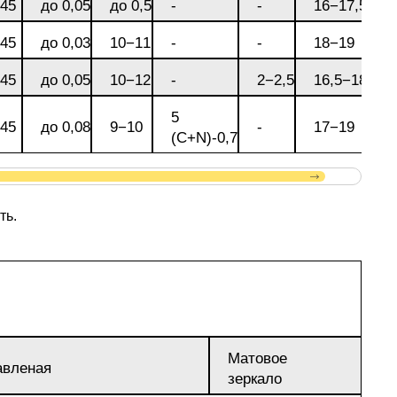
045
до 0,05
до 0,5
-
-
16−17,5
пластины
АК5, АК5
Сплав 60
Церий
Д16чАТ,
045
до 0,03
10−11
-
-
18−19
ПОССу 3
Напаиваемые
АК6, АК6
Сплав 70
Эрбий
045
до 0,05
10−12
-
2−2,5
16,5−18
пластины
Д19ЧТ
5
ПОССу 1
045
до 0,08
9−10
-
17−19
(C+N)-0,7
АК7
Сплав 70
ПОССу 2
АК8
Сплав 70
ть.
АМГ2
АМГ3Н
Матовое
авленая
зеркало
АМГ5, А