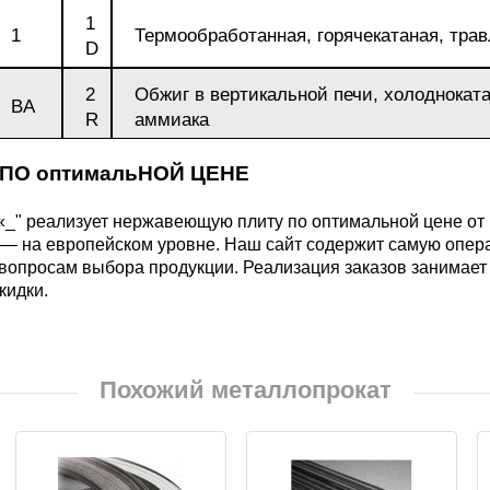
БрКд1
1
1
Термообработанная, горячекатаная, тра
D
НД
БрАЖНМц9-4-4-1
2
Обжиг в вертикальной печи, холоднокат
BA
R
аммиака
Н4
БрАЖМц10-3-1,5
 ПО оптимальНОЙ ЦЕНЕ
В2МФ
_" реализует нержавеющую плиту по оптимальной цене от 
БрОЦС5-5-5,
 — на европейском уровне. Наш сайт содержит самую опе
 вопросам выбора продукции. Реализация заказов занимае
ОЦС555
кидки.
АМ3
БрОЦСН3-7-5-1
МВФАБ
Похожий металлопрокат
БрОЦС4-4-2.5
Н2МВФАБ