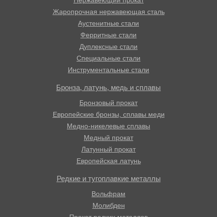
Жаропрочная нержавеющая сталь
Аустенитные стали
Ферритные стали
Дуплексные стали
Специальные стали
Инструментальные стали
Бронза, латунь, медь и сплавы
Бронзовый прокат
Европейские бронзы, сплавы меди
Медно-никелевые сплавы
Медный прокат
Латунный прокат
Европейская латунь
Редкие и тугоплавкие металлы
Вольфрам
Молибден
Прокат редких металлов