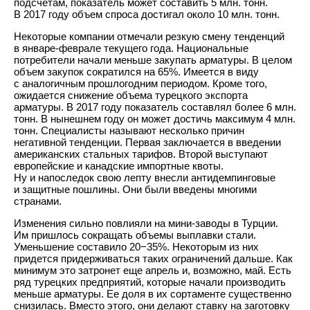
подсчетам, показатель может составить 5 млн. тонн.
В 2017 году объем спроса достигал около 10 млн. тонн.
Некоторые компании отмечали резкую смену тенденций
в январе-феврале текущего года. Национальные
потребители начали меньше закупать арматуры. В целом
объем закупок сократился на 65%. Имеется в виду
с аналогичным прошлогодним периодом. Кроме того,
ожидается снижение объема турецкого экспорта
арматуры. В 2017 году показатель составлял более 6 млн.
тонн. В нынешнем году он может достичь максимум 4 млн.
тонн. Специалисты называют несколько причин
негативной тенденции. Первая заключается в введении
американских стальных тарифов. Второй выступают
европейские и канадские импортные квоты.
Ну и напоследок свою лепту внесли антидемпинговые
и защитные пошлины. Они были введены многими
странами.
Изменения сильно повлияли на мини-заводы в Турции.
Им пришлось сокращать объемы выплавки стали.
Уменьшение составило 20−35%. Некоторым из них
придется придерживаться таких ограничений дальше. Как
минимум это затронет еще апрель и, возможно, май. Есть
ряд турецких предприятий, которые начали производить
меньше арматуры. Ее доля в их сортаменте существенно
снизилась. Вместо этого, они делают ставку на заготовку