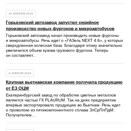
10 АПРЕЛЯ 2019
Горьковский автозавод запустил серийное
производство новых фургонов и микроавтобусов
Горьковский автозавод начал производить новые фургоны
и микроавтобусы. Речь идет о «ГАЗель NEXT 4.6», у которых
сверхдлинная колесная база. Благодаря этому значительно
увеличился объем кузова грузового фургона. Теперь
он составляет...
4 АПРЕЛЯ 2019
Крупная вьетнамская компания получила продукцию
от ЕЗ ОЦМ
Екатеринбургский завод по обработке цветных металлов
является частью ГК PLAURUM. Так на днях предприятие
впервые экспортировало продукцию во Вьетнам. Речь идет
о проволоке из пятикомпонентного сплава ЗлСрПлПдМ.
Получателем...