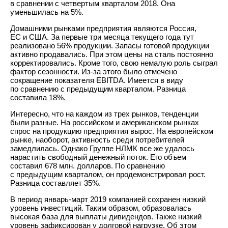
в сравнении с четвертым кварталом 2018. Она
уменьшилась на 5%.
Домашними рынками предприятия являются Россия,
ЕС и США. За первые три месяца текущего года тут
реализовано 56% продукции. Запасы готовой продукции
активно продавались. При этом цены на сталь постоянно
корректировались. Кроме того, свою немалую роль сыграл
фактор сезонности. Из-за этого было отмечено
сокращение показателя EBITDA. Имеется в виду
по сравнению с предыдущим кварталом. Разница
составила 18%.
Интересно, что на каждом из трех рынков, тенденции
были разные. На российском и американском рынках
спрос на продукцию предприятия вырос. На европейском
рынке, наоборот, активность среди потребителей
замедлилась. Однако Группе НЛМК все же удалось
нарастить свободный денежный поток. Его объем
составил 678 млн. долларов. По сравнению
с предыдущим кварталом, он продемонстрировал рост.
Разница составляет 35%.
В период январь-март 2019 компанией сохранен низкий
уровень инвестиций. Таким образом, образовалась
высокая база для выплаты дивидендов. Также низкий
уровень зафиксирован у долговой нагрузке. Об этом