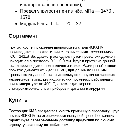
и нагартованной проволоки);
Предел упругости при изгибе, МПа — 1470…
1670;
Модуль Юнга, ГПа — 20…22.
Сортамент
Пруток, круг и пружинная проволока из стали 40КХНМ
производятся в соответствии с техническими требованиями
ГОСТ 14118–85
. Диаметр холоднотянутой проволоки должен
находиться в пределах 0,1…6,0 мм. Круг и пруток из данной
стали производится при наличии заказов. Размеры объёмного
проката: диаметр от 5 до 500 мм, при длине до 6000 мм.
Проволока из данной стали используется пружинах часовых
механизмов, витых цилиндрических пружинах, работающих
°
при температуре до 400
С, а также для кернов
электроизмерительных приборов и деталей в хирургии.
Купить
Поставщик КМЗ предлагает купить пружинную проволоку, круг,
пруток 40КХНМ по экономически выгодной цене. Поставщик
гарантирует своевременную доставку продукции по любому
адресу, указанному потребителем.