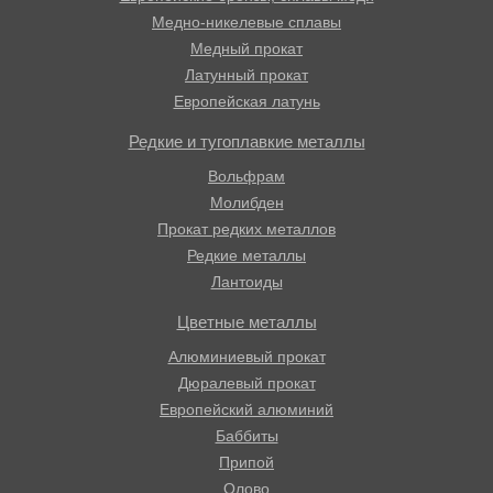
Медно-никелевые сплавы
Медный прокат
Латунный прокат
Европейская латунь
Редкие и тугоплавкие металлы
Вольфрам
Молибден
Прокат редких металлов
Редкие металлы
Лантоиды
Цветные металлы
Алюминиевый прокат
Дюралевый прокат
Европейский алюминий
Баббиты
Припой
Олово