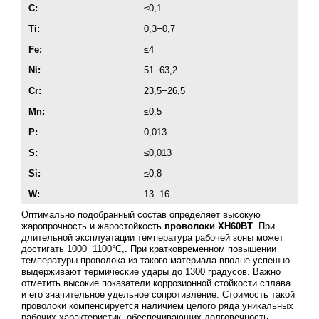
C:
≤0,1
Ti:
0,3−0,7
Fe:
≤4
Ni:
51−63,2
Cr:
23,5−26,5
Mn:
≤0,5
P:
0,013
S:
≤0,013
Si:
≤0,8
W:
13−16
Оптимально подобранный состав определяет высокую
жаропрочность и жаростойкость
проволоки ХН60ВТ
. При
длительной эксплуатации температура рабочей зоны может
достигать 1000−1100°С,. При кратковременном повышении
температуры проволока из такого материала вполне успешно
выдерживают термические удары до 1300 градусов. Важно
отметить высокие показатели коррозионной стойкости сплава
и его значительное удельное сопротивление. Стоимость такой
проволоки компенсируется наличием целого ряда уникальных
рабочих характеристик, обеспечивающих долговечность