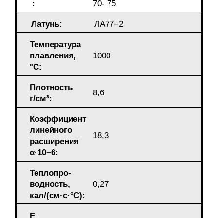
:
70- 75
Латунь:
ЛА77−2
Температура
плавления,
1000
°С:
Плотность
8,6
г/см³:
Коэффициент
линейного
18,3
расширения
α·10−6:
Теплопрo-
водность,
0,27
кал/(см·c·°С):
E,