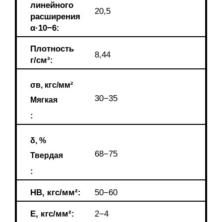
линейного
20,5
расширения
α·10−6:
Плотность
8,44
г/см³:
σв, кгс/мм²
30−35
Мягкая
:
δ, %
68−75
Твердая
:
HB, кгс/мм²:
50−60
E, кгс/мм²:
2−4