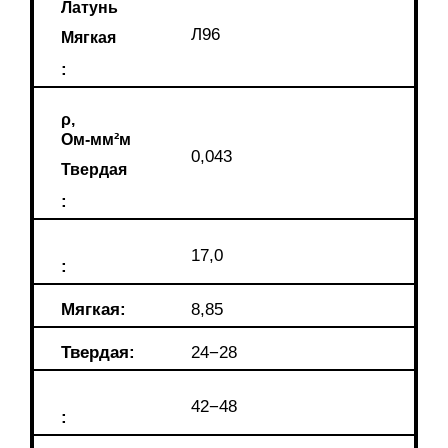
Латунь
Л96
Мягкая
:
ρ,
Ом-мм²м
0,043
Твердая
:
17,0
:
Мягкая:
8,85
Твердая:
24−28
42−48
: