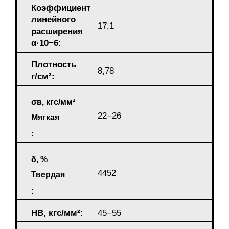
Коэффициент
линейного
17,1
расширения
α·10−6:
Плотность
8,78
г/см³:
σв, кгс/мм²
22−26
Мягкая
:
δ, %
4452
Твердая
:
HB, кгс/мм²:
45−55