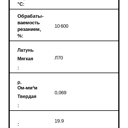
°C:
Обрабаты-
ваемость
10 600
резанием,
%:
Латунь
Л70
Мягкая
:
ρ,
Ом-мм²м
0,069
Твердая
:
19.9
: