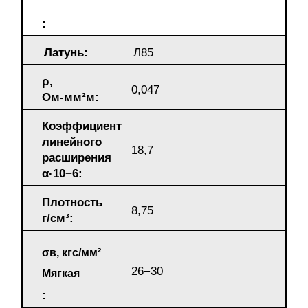
:
Латунь:
Л85
ρ,
0,047
Ом-мм²м:
Коэффициент
линейного
18,7
расширения
α·10−6:
Плотность
8,75
г/см³:
σв, кгс/мм²
26−30
Мягкая
: