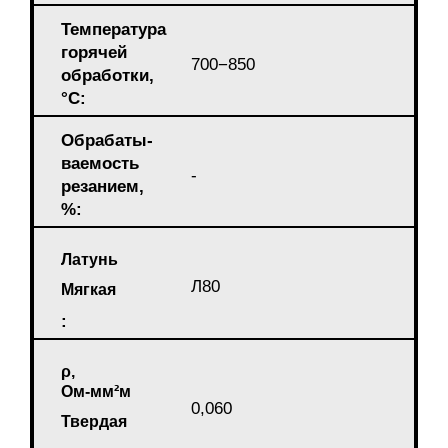
Температура
горячей
700−850
обработки,
°C:
Обрабаты-
ваемость
-
резанием,
%:
Латунь
Л80
Мягкая
:
ρ,
Ом-мм²м
0,060
Твердая