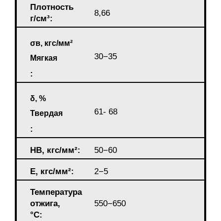
Плотность
8,66
г/см³:
σв, кгс/мм²
30−35
Мягкая
:
δ, %
61- 68
Твердая
:
HB, кгс/мм²:
50−60
E, кгс/мм²:
2−5
Температура
отжига,
550−650
°С: