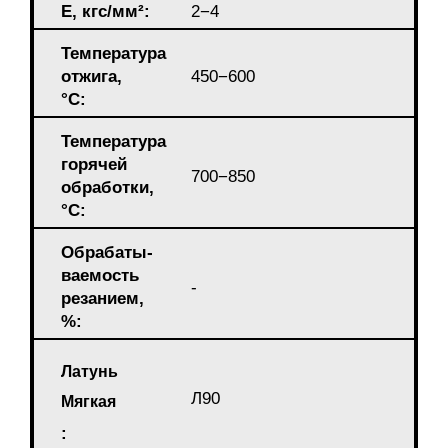
E, кгс/мм²:
2−4
Температура
отжига,
450−600
°С:
Температура
горячей
700−850
обработки,
°C:
Обрабаты-
ваемость
-
резанием,
%:
Латунь
Л90
Мягкая
: