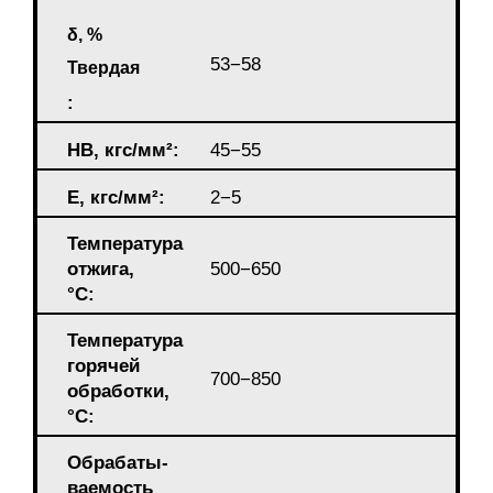
δ, %
53−58
Твердая
:
HB, кгс/мм²:
45−55
E, кгс/мм²:
2−5
Температура
отжига,
500−650
°С:
Температура
горячей
700−850
обработки,
°C:
Обрабаты-
ваемость