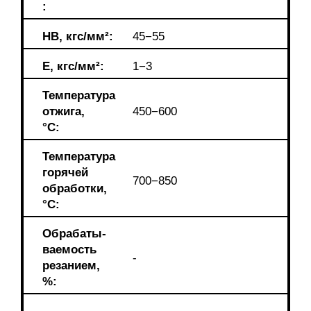
:
HB, кгс/мм²:
45−55
E, кгс/мм²:
1−3
Температура
отжига,
450−600
°С:
Температура
горячей
700−850
обработки,
°C:
Обрабаты-
ваемость
-
резанием,
%: