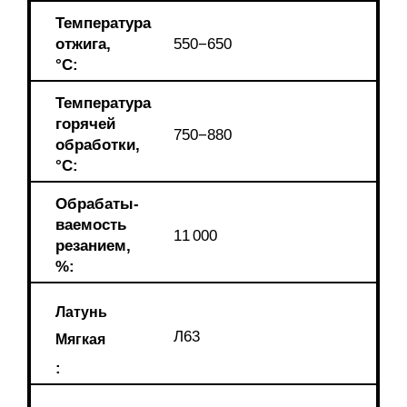
Температура
отжига,
550−650
°С:
Температура
горячей
750−880
обработки,
°C:
Обрабаты-
ваемость
11 000
резанием,
%:
Латунь
Л63
Мягкая
: