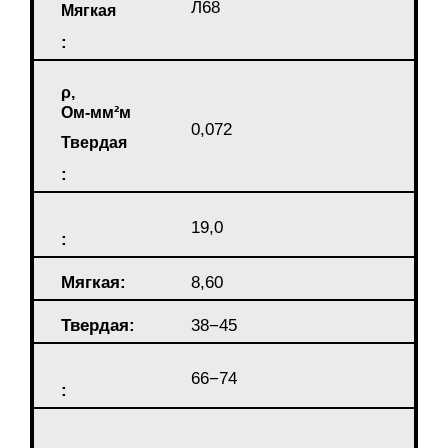
Л68
Мягкая
:
ρ,
Ом-мм²м
0,072
Твердая
:
19,0
:
Мягкая:
8,60
Твердая:
38−45
66−74
: