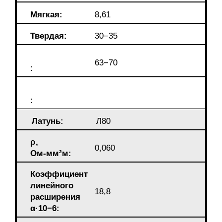
Мягкая:
8,61
Твердая:
30−35
63−70
:
:
Латунь:
Л80
ρ,
0,060
Ом-мм²м:
Коэффициент
линейного
18,8
расширения
α·10−6: