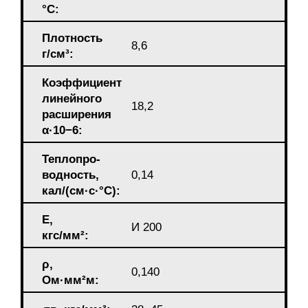
°С:
Плотность
8,6
г/см³:
Коэффициент
линейного
18,2
расширения
α·10−6:
Теплопрo-
водность,
0,14
кал/(см·c·°С):
E,
И 200
кгс/мм²:
ρ,
0,140
Ом·мм²м: