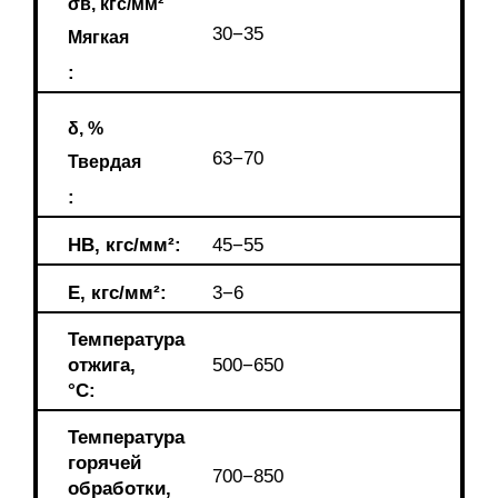
σв, кгс/мм²
30−35
Мягкая
:
δ, %
63−70
Твердая
:
HB, кгс/мм²:
45−55
E, кгс/мм²:
3−6
Температура
отжига,
500−650
°С:
Температура
горячей
700−850
обработки,