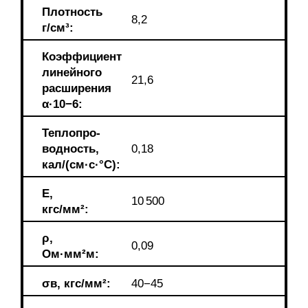
Плотность
8,2
г/см³:
Коэффициент
линейного
21,6
расширения
α·10−6:
Теплопрo-
водность,
0,18
кал/(см·c·°С):
E,
10 500
кгс/мм²:
ρ,
0,09
Ом·мм²м:
σв, кгс/мм²:
40−45