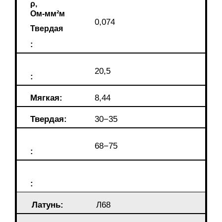
ρ,
Ом-мм²м
0,074
Твердая
:
20,5
:
Мягкая:
8,44
Твердая:
30−35
68−75
:
:
Латунь:
Л68