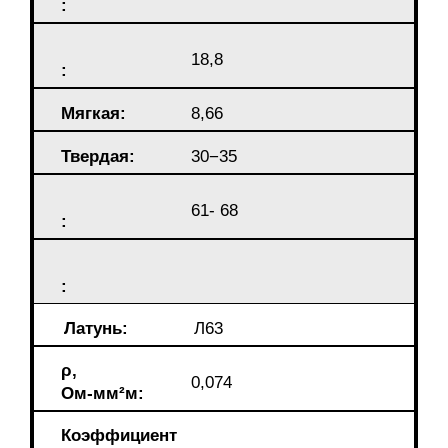
:
18,8
:
Мягкая:
8,66
Твердая:
30−35
61- 68
:
:
Латунь:
Л63
ρ,
0,074
Ом-мм²м:
Коэффициент