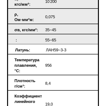
10 200
кгс/мм²:
ρ,
0,075
Ом·мм²м:
σв, кгс/мм²:
35−45
:
55−65
Латунь:
ЛАН59−3-3
Температура
плавления,
956
°С:
Плотность
8,4
г/см³:
Коэффициент
линейного
19,0