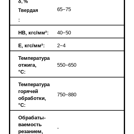
δ, %
65−75
Твердая
:
HB, кгс/мм²:
40−50
E, кгс/мм²:
2−4
Температура
отжига,
550−650
°С:
Температура
горячей
750−880
обработки,
°C:
Обрабаты-
ваемость
-
резанием,