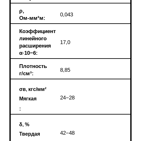
ρ,
0,043
Ом-мм²м:
Коэффициент
линейного
17,0
расширения
α·10−6:
Плотность
8,85
г/см³:
σв, кгс/мм²
24−28
Мягкая
:
δ, %
42−48
Твердая