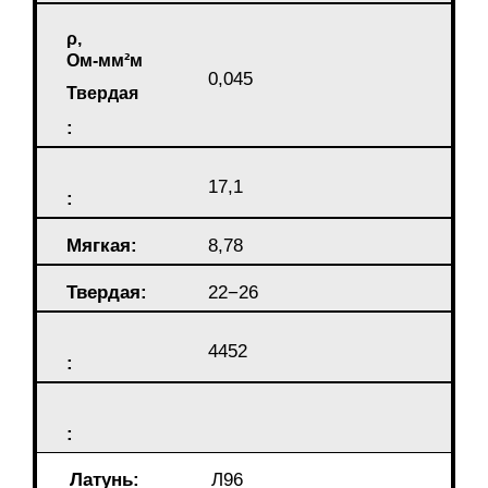
ρ,
Ом-мм²м
0,045
Твердая
:
17,1
:
Мягкая:
8,78
Твердая:
22−26
4452
:
:
Латунь:
Л96