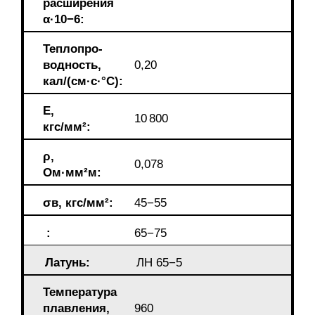
расширения
α·10−6:
Теплопрo-
водность,
0,20
кал/(см·c·°С):
E,
10 800
кгс/мм²:
ρ,
0,078
Ом·мм²м:
σв, кгс/мм²:
45−55
:
65−75
Латунь:
ЛН 65−5
Температура
плавления,
960