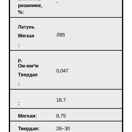
-
резанием,
%:
Латунь
Л85
Мягкая
:
ρ,
Ом-мм²м
0,047
Твердая
:
18,7
:
Мягкая:
8,75
Твердая:
26−30