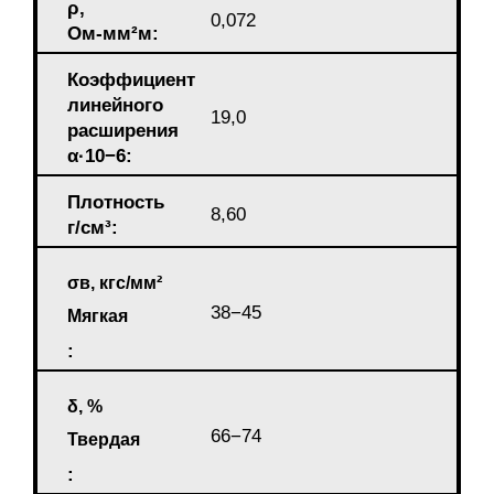
ρ,
0,072
Ом-мм²м:
Коэффициент
линейного
19,0
расширения
α·10−6:
Плотность
8,60
г/см³:
σв, кгс/мм²
38−45
Мягкая
:
δ, %
66−74
Твердая
: