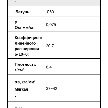
:
Латунь:
Л60
ρ,
0,075
Ом-мм²м:
Коэффициент
линейного
20,7
расширения
α·10−6:
Плотность
8,4
г/см³:
σв, кгс/мм²
37−42
Мягкая
: