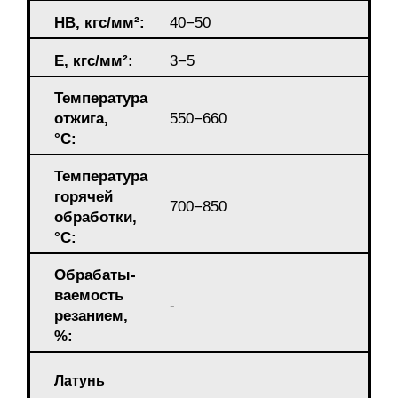
HB, кгс/мм²:
40−50
E, кгс/мм²:
3−5
Температура
отжига,
550−660
°С:
Температура
горячей
700−850
обработки,
°C:
Обрабаты-
ваемость
-
резанием,
%:
Латунь