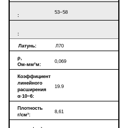
53−58
:
:
Латунь:
Л70
ρ,
0,069
Ом-мм²м:
Коэффициент
линейного
19.9
расширения
α·10−6:
Плотность
8,61
г/см³: