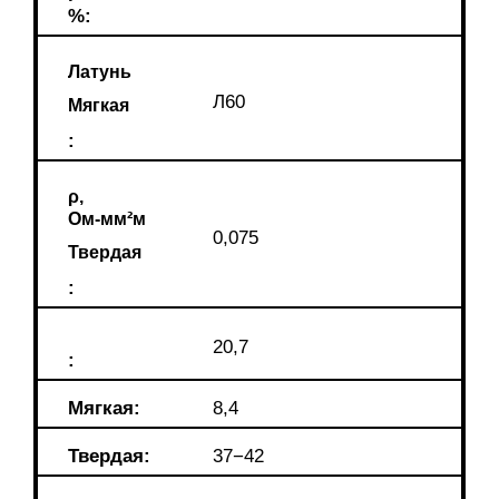
%:
Латунь
Л60
Мягкая
:
ρ,
Ом-мм²м
0,075
Твердая
:
20,7
:
Мягкая:
8,4
Твердая:
37−42