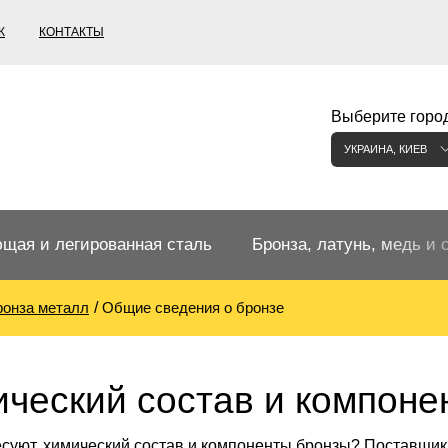
К
КОНТАКТЫ
Выберите город
УКРАИНА, КИЕВ
щая и легированная сталь
Бронза, латунь, медь и 
ронза металл
Общие сведения о бронзе
щий прокат
Бронзовый прокат
ржавеющая
ная нержавеющая сталь
Бронзовая труба
Европейские бронзы, сп
ческий состав и компоне
меди
суют, химический состав и компоненты бронзы? Поставщик