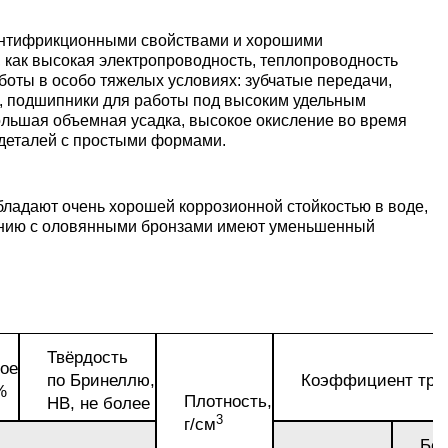
пластины
АК5, АК5
Сплав 60
Церий
 антифрикционными свойствами и хорошими
Д16чАТ,
 как высокая электропроводность, теплопроводность
ПОССу 3
боты в особо тяжелых условиях: зубчатые передачи,
Напаиваемые
АК6, АК6
Сплав 70
Эрбий
и, подшипники для работы под высоким удельным
пластины
Д19ЧТ
ольшая объемная усадка, высокое окисление во время
ПОССу 1
 деталей с простыми формами.
АК7
Сплав 70
ПОССу 2
бладают очень хорошей коррозионной стойкостью в воде,
нению с оловянными бронзами имеют уменьшенный
АК8
Сплав 70
АМГ2
Твёрдость
АМГ3Н
ое
по Бринеллю,
Коэффициент тре
%
Плотность,
НВ, не более
3
г/см
АМГ5, А
Без