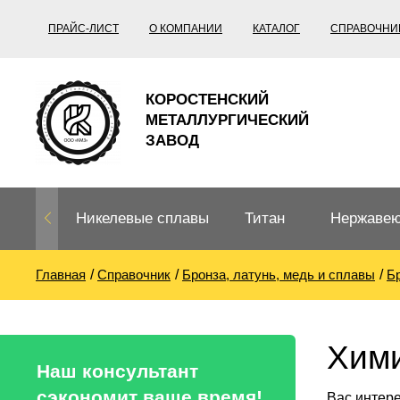
ПРАЙС-ЛИСТ
О КОМПАНИИ
КАТАЛОГ
СПРАВОЧНИ
КОРОСТЕНСКИЙ
МЕТАЛЛУРГИЧЕСКИЙ
ЗАВОД
Никелевые сплавы
Титан
Нержавею
Главная
Справочник
Бронза, латунь, медь и сплавы
Б
Нихром, фехраль,
Титановый
Нержавею
термопары
прокат
Труба не
Жаропроч
Хими
Нихром
Прецизионные
Титановая
Титан
Наш консультант
сплавы
труба
согласно
сэкономит ваше время!
Вас интере