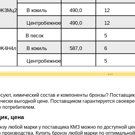
БрАЖН11-6-6
АМ
0Ж3Мц2
В кокиль
490,0
12
Центробежное
490,0
12
В песок
5
0Ж4Н4л
В кокиль
587,0
6
Центробежное
5
БФР
1ТР
суют, химический состав и компоненты бронзы? Поставщик
чески выгодной цене. Поставщиком гарантируется своевре
у потребителем.
ик, цена
онзу любой марки у поставщика КМЗ можно по доступной це
 производства. Купить бронзу любой марки по оптимальной