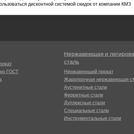
ользоваться дисконтной системой скидок от компании КМЗ
Г8МФБ
Нержавеющая и легиров
сталь
рокат
4В2М
сно ГОСТ
Нержавеющий прокат
а
Жаропрочная нержавеющая ст
Аустенитные стали
Ферритные стали
Дуплексные стали
Специальные стали
Инструментальные стали