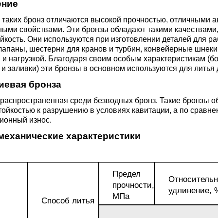
ение
М3
я ножей
з таких бронз отличаются высокой прочностью, отличными
БрАМц9-2
ЛО62-1
ыми свойствами. Эти бронзы обладают такими качествами,
йкость. Они используются при изготовлении деталей для ра
95Х18
лапаны, шестерни для кранов и турбин, конвейерные шнек
0М15
БрОФ6.5-0.15
Латунь Л63
и нагрузкой. Благодаря своим особым характеристикам (б
и заливки) эти бронзы в основном используются для литья
М2Т
90Х18МФ
евая бронза
Б,
БрАЖН10-4-4
Латунь Л96
Н10Б
распространенная среди безводных бронз. Такие бронзы о
тойкостью к разрушению в условиях кавитации, а по срав
Б
ионный износ.
БрБНТ 1.9
механические характеристики
3Т3МР
БрАЖ9-4
Предел
Относительн
Н4Т
прочности,
удлинение, 
БрНБТ
МПа
Способ литья
В2МФ