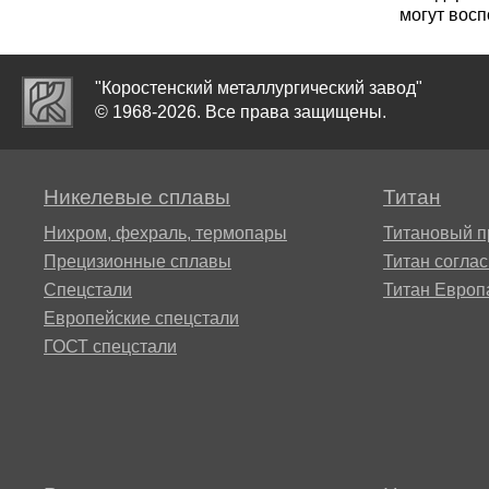
ЭИ607
25Х13Н2
могут восп
Сплав АТ3
37Х12Н8
"Коростенский металлургический завод"
круг, лист
© 1968-2026. Все права защищены.
40Х9С2
Сплав
Никелевые сплавы
Титан
СП17
Нихром, фехраль, термопары
Титановый п
45Х14Н1
Прецизионные сплавы
Титан согла
Сплав
Спецстали
Титан Европ
СП19
ШХ15
Европейские спецстали
ГОСТ спецстали
Сплав
СП40
СПТ-2 св