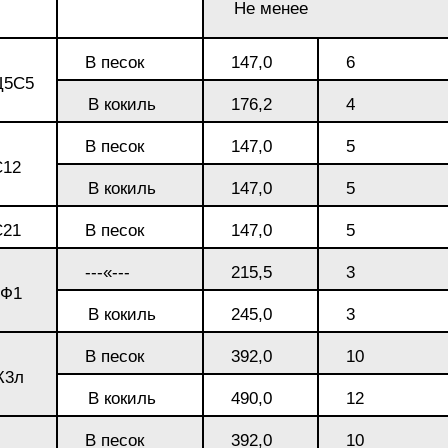
Не менее
БрКд1
НД
В песок
147,0
6
Ц5С5
БрАЖНМц9-4-4-1
В кокиль
176,2
4
Н4
В песок
147,0
5
БрАЖМц10-3-1,5
C12
В кокиль
147,0
5
В2МФ
БрОЦС5-5-5,
C21
В песок
147,0
5
ОЦС555
АМ3
---«---
215,5
3
0Ф1
В кокиль
245,0
3
БрОЦСН3-7-5-1
МВФАБ
В песок
392,0
10
Ж3л
БрОЦС4-4-2.5
В кокиль
490,0
12
Н2МВФАБ
В песок
392,0
10