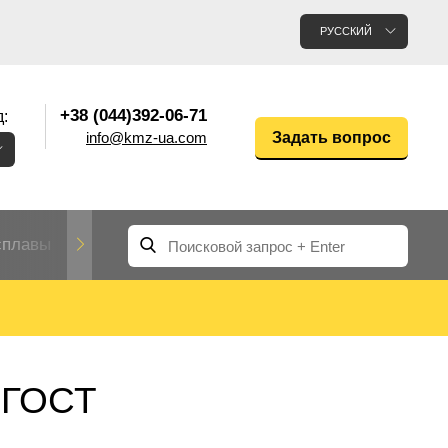
РУССКИЙ
+38 (044)392-06-71
:
info@kmz-ua.com
Задать вопрос
сплавы
Редкие и тугоплавкие металлы
Цветные
Вольфрам
Молибден
Алюмин
прокат
лавы
Труба, трубка
Прокат редких металлов
Молибденовая
с ГОСТ
вольфрамовая
труба, трубка
Алюмини
Дюралев
труба
прокат