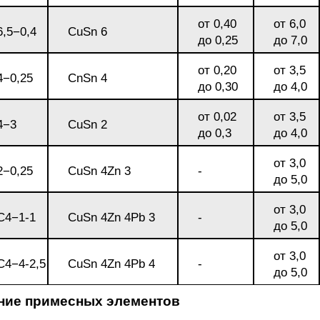
3М2Т
Leaded Brasses
ющий
Литье из бронзы
Beryllium Copper С17200
Монель 400®,
Медный лист
Лента, фольга
от 0,40
от 6,0
,5−0,4
CuSn 6
МНЖМц28-2.5-1.5
32760
БФ
Р9
до 0,25
до 7,0
Т,
Red brass
Втулка из бронзы
Cadmium Copper
Медный
Лист, плита
от 0,20
от 3,5
−0,25
CnSn 4
Монель 405®, Сплав 405
шестигранник
32750
я сталь
до 0,30
до 4,0
Semi-red brass
от 0,02
от 3,5
ющая
БрБ2
Chromium Copper
Латунный
4−3
CuSn 2
до 0,3
до 4,0
я
бериллиевая
Монель 500®, Сплав 500
М1 медь
шестигранник
 ЭИ645
, ЭП53
Н5
С
а
бронза
от 3,0
Copper Tin
Copper Ti
−0,25
CuSn 4Zn 3
-
до 5,0
Нейзильбер МНЦ15-20
М2 медь
Квадрат из
6АГ6Ф
С
5Х2МНФ
5АМ6
БрКМц3-1
латуни
от 3,0
4−1-1
CuSn 4Zn 4Pb 3
-
до 5,0
ПАНЧ-11
М3 медь
Nickel silve
Д2Т
Д
7Т
БрХ, БрХ1
ЛС59-1
от 3,0
4−4-2,5
CuSn 4Zn 4Pb 4
-
до 5,0
5М3Т
МА
ние примесных элементов
, 04х19н9
БрХЦр, БрХЦрТ
ЛОК59-1-0,3