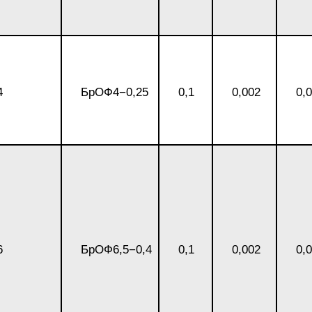
БрАЖН11-6-6
АМ
4
БрОФ4−0,25
0,1
0,002
0,
БФР
1ТР
6
БрОФ6,5−0,4
0,1
0,002
0,