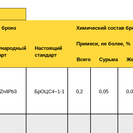
М3
я ножей
БрАМц9-2
ЛО62-1
95Х18
 бронз
Химический состав бр
0М15
БрОФ6.5-0.15
Латунь Л63
Примеси, не более, %
М2Т
90Х18МФ
ународный
Настоящий
Б,
БрАЖН10-4-4
Латунь Л96
арт
стандарт
Всего
Сурьма
Же
Н10Б
Б
БрБНТ 1.9
3Т3МР
Zn4Pb3
БрОЦС4−1-1
0,2
0,05
0,
БрАЖ9-4
Н4Т
БрНБТ
В2МФ