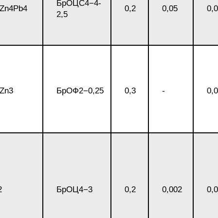
БрОЦС4−4-
БрКд1
Zn4Pb4
0,2
0,05
0,
2,5
НД
БрАЖНМц9-4-4-1
Н4
БрАЖМц10-3-1,5
Zn3
БрОФ2−0,25
0,3
-
0,
В2МФ
БрОЦС5-5-5,
ОЦС555
АМ3
БрОЦСН3-7-5-1
МВФАБ
БрОЦС4-4-2.5
2
БрОЦ4−3
0,2
0,002
0,
Н2МВФАБ