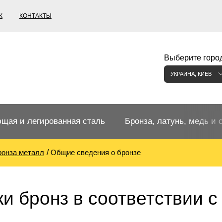
К
КОНТАКТЫ
Выберите город
УКРАИНА, КИЕВ
щая и легированная сталь
Бронза, латунь, медь и 
ронза металл
Общие сведения о бронзе
щий прокат
Бронзовый прокат
ржавеющая
ная нержавеющая сталь
Бронзовая труба
Европейские бронзы, сп
и бронз в соответствии 
меди