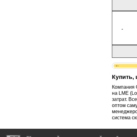
ТЛ3
-
ТЛ5
ТС5
Купить, 
Компания 
на LME (Lo
затрат. Вс
оптом сам
менеджеро
система ск