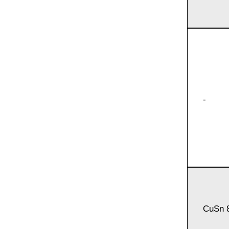
ЭИ607
25Х13Н2
Сплав АТ3
37Х12Н8
круг, лист
40Х9С2
Сплав
СП17
-
45Х14Н1
Сплав
СП19
ШХ15
Сплав
СП40
CuSn 
СПТ-2 св