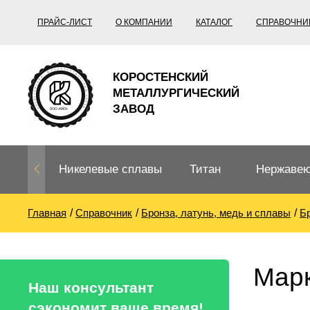
ПРАЙС-ЛИСТ
О КОМПАНИИ
КАТАЛОГ
СПРАВОЧНИ
КОРОСТЕНСКИЙ
МЕТАЛЛУРГИЧЕСКИЙ
ЗАВОД
Никелевые сплавы
Титан
Нержавею
Главная
Справочник
Бронза, латунь, медь и сплавы
Б
Нихром, фехраль,
Титановый
Нержавею
термопары
прокат
Труба не
Жаропроч
Марк
Нихром
Прецизионные
Титановая
Титан
Наш консультант
сплавы
труба
согласно
сэкономит ваше время!