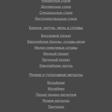
Ферритные стали
Дуплексные стали
Специальные стали
Инструментальные стали
Бронза, латунь, медь и сплавы
Бронзовый прокат
Европейские бронзы, сплавы меди
Медно-никелевые сплавы
Медный прокат
Латунный прокат
Европейская латунь
Редкие и тугоплавкие металлы
Вольфрам
Молибден
Прокат редких металлов
Редкие металлы
Лантоиды