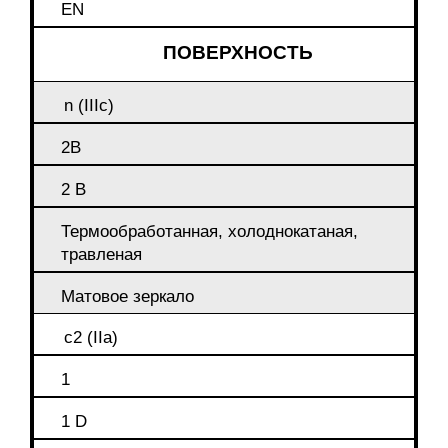
EN
ПОВЕРХНОСТЬ
n (IIIc)
2B
2 B
Термообработанная, холоднокатаная,
травленая
Матовое зеркало
c2 (IIa)
1
1 D